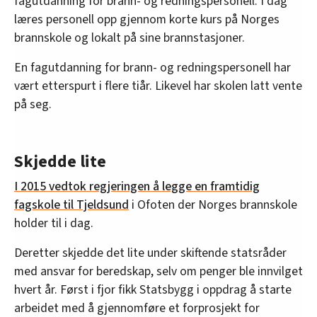
fagutdanning for brann- og redningspersonell. I dag
læres personell opp gjennom korte kurs på Norges
brannskole og lokalt på sine brannstasjoner.
En fagutdanning for brann- og redningspersonell har
vært etterspurt i flere tiår. Likevel har skolen latt vente
på seg.
Skjedde lite
I 2015 vedtok regjeringen å legge en framtidig
fagskole til Tjeldsund
i Ofoten der Norges brannskole
holder til i dag.
Deretter skjedde det lite under skiftende statsråder
med ansvar for beredskap, selv om penger ble innvilget
hvert år. Først i fjor fikk Statsbygg i oppdrag å starte
arbeidet med å gjennomføre et forprosjekt for