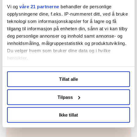
Vi og
våre 21 partnerne
behandler de personlige
opplysningene dine, f.eks. IP-nummeret ditt, ved å bruke
Nå:
4
stillingsannonser
teknologi som informasjonskapsler for å lagre og få
tilgang til informasjon på enheten din, sånn at vi kan tilby
deg personlige annonser og innhold samt annonse- og
innholdsmåling, målgruppestatistikk og produktutvikling.
Du velger hvem som bruker dine data og i hvilke
hensikter.
Under
mer info
kan du lese om hvordan dine personlige
Tillat alle
data behandles og hvordan du kan velge hvordan de skal
Regionleder Region Indre Øst
brukes. Du kan hele tiden endre eller trekke tilbake ditt
Fellesforbundet
samtykke fra erklæringen om informasjonskapsler.
Tilpass
Moelv
LO Medias publikasjoner frifagbevegelse.no, hk-nytt.no
Ikke tillat
og fontene.no bruker informasjonskapsler (cookies) for å
lære hvordan våre nettsider blir brukt slik at vi tilby
relevant innhold, tilpassede annonser og utarbeide