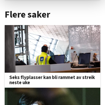
statistikk.
Vi deler bare informasjon om hvordan du bruker
Flere saker
nettstedet med LO Medias egne samarbeidspartnere
innenfor analyse og annonsering. Disse er angitt i
oversikten lengre ned på denne siden.
Seks flyplasser kan bli rammet av streik
neste uke