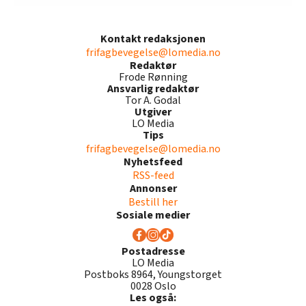
Kontakt redaksjonen
frifagbevegelse@lomedia.no
Redaktør
Frode Rønning
Ansvarlig redaktør
Tor A. Godal
Utgiver
LO Media
Tips
frifagbevegelse@lomedia.no
Nyhetsfeed
RSS-feed
Annonser
Bestill her
Sosiale medier
Postadresse
LO Media
Postboks 8964, Youngstorget
0028 Oslo
Les også: