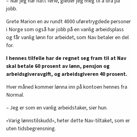
– Når jeg har hatt ferie, gleder jeg meg til å dra på
Kilde:
FriFagbevegelse
jobb.
Grete Marion en av rundt 4000 uføretrygdede personer
i Norge som også har jobb på en vanlig arbeidsplass
og får vanlig lønn for arbeidet, som Nav betaler en del
for.
I hennes tilfelle har de regnet seg fram til at Nav
skal betale 60 prosent av lønn, pensjon og
arbeidsgiveravgift, og arbeidsgiveren 40 prosent.
Hver måned kommer lønna inn på kontoen hennes fra
Normal.
– Jeg er som en vanlig arbeidstaker, sier hun.
«Varig lønnstilskudd», heter dette Nav-tiltaket, som er
uten tidsbegrensning.