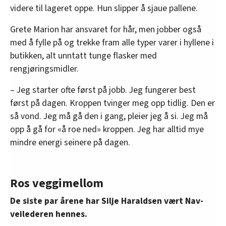
innenfor analyse og annonsering. Disse er angitt i
videre til lageret oppe. Hun slipper å sjaue pallene.
oversikten lengre ned på denne siden.
Grete Marion har ansvaret for hår, men jobber også
med å fylle på og trekke fram alle typer varer i hyllene i
butikken, alt unntatt tunge flasker med
rengjøringsmidler.
– Jeg starter ofte først på jobb. Jeg fungerer best
først på dagen. Kroppen tvinger meg opp tidlig. Den er
så vond. Jeg må gå den i gang, pleier jeg å si. Jeg må
opp å gå for «å roe ned» kroppen. Jeg har alltid mye
mindre energi seinere på dagen.
Ros veggimellom
De siste par årene har Silje Haraldsen vært Nav-
veilederen hennes.