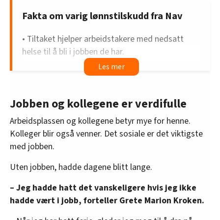
Fakta om varig lønnstilskudd fra Nav
• Tiltaket hjelper arbeidstakere med nedsatt
helse til å bli i jobben de har.
• Det kan også hjelpe folk som står utenfor inn i
arbeidslivet.
Jobben og kollegene er verdifulle
• Nav og arbeidsgiver spleiser på lønna til disse
arbeidstakerne. Navs andel heter varig
Arbeidsplassen og kollegene betyr mye for henne.
lønnstilskudd. Det er altså ikke tidsbegrenset.
Kolleger blir også venner. Det sosiale er det viktigste
med jobben.
• Full uføretrygd er alternativet for mange av
dem som får lønnstilskudd. Uføretrygd gir folk
Uten jobben, hadde dagene blitt lange.
66 prosent av lønna de hadde før de ble uføre.
– Jeg hadde hatt det vanskeligere hvis jeg ikke
• Med varig lønnstilskudd får de utbetalt vanlig
hadde vært i jobb, forteller Grete Marion Kroken.
lønn for arbeidet sitt.