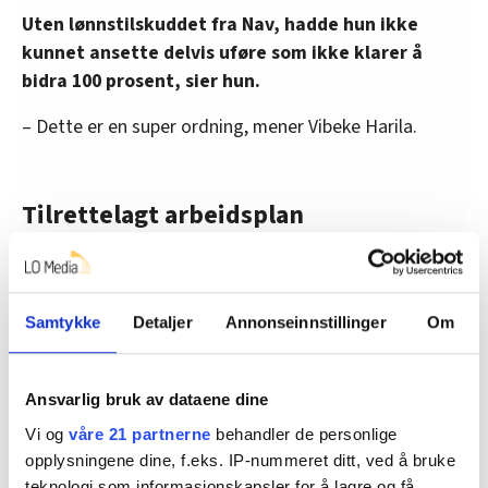
Uten lønnstilskuddet fra Nav, hadde hun ikke
kunnet ansette delvis uføre som ikke klarer å
bidra 100 prosent, sier hun.
– Dette er en super ordning, mener Vibeke Harila.
Tilrettelagt arbeidsplan
Grete Marion jobber vanligvis 6-timers vakter, tre
dager i uka.
Samtykke
Detaljer
Annonseinnstillinger
Om
– Jeg prøvde å jobbe mer, men det gikk ikke.
Hun prøvde også å jobbe tre dager på rad, men det ble
for mye. Nå jobber hun med de to «fridagene» mer
Ansvarlig bruk av dataene dine
spredt.
Vi og
våre 21 partnerne
behandler de personlige
opplysningene dine, f.eks. IP-nummeret ditt, ved å bruke
– På de dårligste dagene mine, når jeg sliter, sier jeg
teknologi som informasjonskapsler for å lagre og få