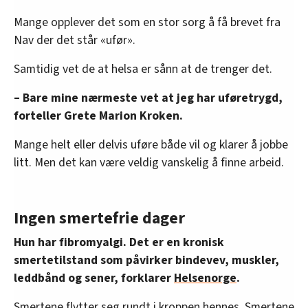
Mange opplever det som en stor sorg å få brevet fra
Nav der det står «ufør».
Samtidig vet de at helsa er sånn at de trenger det.
– Bare mine nærmeste vet at jeg har uføretrygd,
forteller Grete Marion Kroken.
Mange helt eller delvis uføre både vil og klarer å jobbe
litt. Men det kan være veldig vanskelig å finne arbeid.
Ingen smertefrie dager
Hun har fibromyalgi. Det er en kronisk
smertetilstand som påvirker bindevev, muskler,
leddbånd og sener, forklarer
Helsenorge
.
Smertene flytter seg rundt i kroppen hennes. Smertene