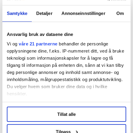
Samtykke
Detaljer
Annonseinnstillinger
Om
Nyheter
Kristelig Folkeparti
kjell ingolf ropstad
Ansvarlig bruk av dataene dine
Vi og
våre 21 partnerne
behandler de personlige
opplysningene dine, f.eks. IP-nummeret ditt, ved å bruke
teknologi som informasjonskapsler for å lagre og få
Del artikkel
tilgang til informasjon på enheten din, sånn at vi kan tilby
deg personlige annonser og innhold samt annonse- og
innholdsmåling, målgruppestatistikk og produktutvikling.
Du velger hvem som bruker dine data og i hvilke
hensikter.
Nå:
5
stillingsannonser
Under
mer info
kan du lese om hvordan dine personlige
Tillat alle
data behandles og hvordan du kan velge hvordan de skal
brukes. Du kan hele tiden endre eller trekke tilbake ditt
samtykke fra erklæringen om informasjonskapsler.
Tilpass