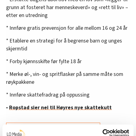
grunn at fosteret har menneskeverd» og «rett til liv» –
etter en utredning
* Innføre gratis prevensjon for alle mellom 16 og 24 år
* Etablere en strategi for å begrense barn og unges
skjermtid
* Forby kjønnsskifte før fylte 18 år
* Merke øl-, vin- og spritflasker på samme måte som
røykpakkene
* Innføre skattefradrag på oppussing
•
Ropstad sier nei til Høyres nye skattekutt
Denne artikkelen er
over fem år gammel
.