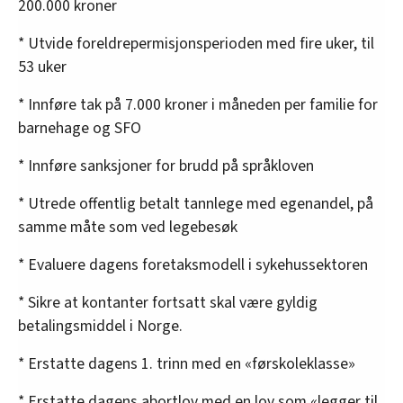
200.000 kroner
* Utvide foreldrepermisjonsperioden med fire uker, til
53 uker
* Innføre tak på 7.000 kroner i måneden per familie for
barnehage og SFO
* Innføre sanksjoner for brudd på språkloven
* Utrede offentlig betalt tannlege med egenandel, på
samme måte som ved legebesøk
* Evaluere dagens foretaksmodell i sykehussektoren
* Sikre at kontanter fortsatt skal være gyldig
betalingsmiddel i Norge.
* Erstatte dagens 1. trinn med en «førskoleklasse»
* Erstatte dagens abortlov med en lov som «legger til