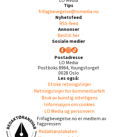
LO Media
Tips
frifagbevegelse@lomedia.no
Nyhetsfeed
RSS-feed
Annonser
Bestill her
Sosiale medier
Postadresse
LO Media
Postboks 8964, Youngstorget
0028 Oslo
Les også:
· Etiske retningslinjer
· Retningslinjer for kommentarfelt
· Bruk av kunstig intelligens
· Informasjon om cookies
· LO Media og personvern
FriFagbevegelse.no er medlem av
Fagpressen:
· Redaktørplakaten