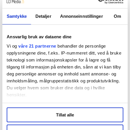
Denne artikkelen er
over fire år gammel
.
Samtykke
Detaljer
Annonseinnstillinger
Om
Nyheter
Arbeiderpartiet
EØS
eu
Ansvarlig bruk av dataene dine
Vi og
våre 21 partnerne
behandler de personlige
opplysningene dine, f.eks. IP-nummeret ditt, ved å bruke
teknologi som informasjonskapsler for å lagre og få
Del artikkel
tilgang til informasjon på enheten din, sånn at vi kan tilby
deg personlige annonser og innhold samt annonse- og
innholdsmåling, målgruppestatistikk og produktutvikling.
Du velger hvem som bruker dine data og i hvilke
hensikter.
Nå:
4
stillingsannonser
Under
mer info
kan du lese om hvordan dine personlige
Tillat alle
data behandles og hvordan du kan velge hvordan de skal
brukes. Du kan hele tiden endre eller trekke tilbake ditt
samtykke fra erklæringen om informasjonskapsler.