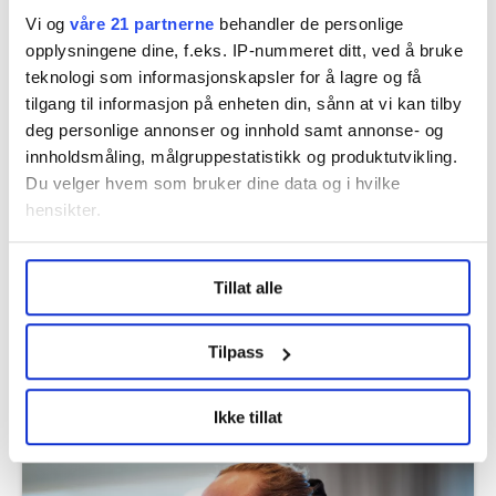
Vi og
våre 21 partnerne
behandler de personlige
opplysningene dine, f.eks. IP-nummeret ditt, ved å bruke
Flere saker
teknologi som informasjonskapsler for å lagre og få
tilgang til informasjon på enheten din, sånn at vi kan tilby
deg personlige annonser og innhold samt annonse- og
innholdsmåling, målgruppestatistikk og produktutvikling.
Du velger hvem som bruker dine data og i hvilke
hensikter.
Under
mer info
kan du lese om hvordan dine personlige
Tillat alle
data behandles og hvordan du kan velge hvordan de skal
brukes. Du kan hele tiden endre eller trekke tilbake ditt
samtykke fra erklæringen om informasjonskapsler.
Tilpass
KI tar jobben fra unge: – Utviklingen går
LO Medias publikasjoner frifagbevegelse.no, hk-nytt.no
ekstremt fort
Ikke tillat
og fontene.no bruker informasjonskapsler (cookies) for å
lære hvordan våre nettsider blir brukt slik at vi tilby
relevant innhold, tilpassede annonser og utarbeide