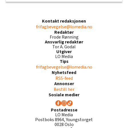
Kontakt redaksjonen
frifagbevegelse@lomedia.no
Redaktør
Frode Rønning
Ansvarlig redaktør
Tor A. Godal
Utgiver
LO Media
Tips
frifagbevegelse@lomedia.no
Nyhetsfeed
RSS-feed
Annonser
Bestill her
Sosiale medier
Postadresse
LO Media
Postboks 8964, Youngstorget
0028 Oslo