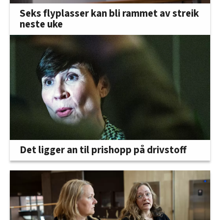
Seks flyplasser kan bli rammet av streik
neste uke
Det ligger an til prishopp på drivstoff