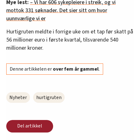
Mye lest:
– Vi har 606 sykepleiere i streik, og vi
mottok 331 søknader. Det sier sitt om hvor
uunnværlige vi er
Hurtigruten meldte i forrige uke om et tap før skatt på
56 millioner euro i første kvartal, tilsvarende 540
millioner kroner.
Denne artikkelen er
over fem år gammel
.
Nyheter
hurtigruten
Del artikkel