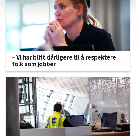
statistikk.
Vi deler bare informasjon om hvordan du bruker
nettstedet med LO Medias egne samarbeidspartnere
innenfor analyse og annonsering. Disse er angitt i
oversikten lengre ned på denne siden.
– Vi har blitt dårligere til å respektere
folk som jobber