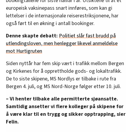
bookingtallene for siste halvår i år. Utsiktene til at et
europeisk vaksinepass snart innføres, som kan gi
lettelser i de internasjonale reiserestriksjonene, har
også ført til en økning i antall bookinger.
Denne skapte debatt:
Politiet slår fast brudd på
utlendingsloven, men henlegger likevel anmeldelse
mot Hurtigruten
Siden nyttår har fem skip vært i trafikk mellom Bergen
og Kirkenes for å opprettholde gods- og lokaltrafikk.
De to siste skipene, MS Nordlys er tilbake i rute fra
Bergen 4. juli, og MS Nord-Norge følger etter 10. juli.
– Vi henter tilbake alle permitterte sjøansatte.
Samtidig ansetter vi flere kolleger på skipene for
å være klar til en trygg og sikker opptrapping, sier
Felin.