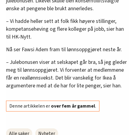
julebonusen. Likevel skulle den konserntillitsvalgte
ønske at pengene ble brukt annerledes.
– Vi hadde heller sett at folk fikk høyere stillinger,
kompetanseheving og flere kolleger på jobb, sier han
til HK-Nytt.
Nå ser Fawsi Adem fram til lønnsoppgjøret neste år.
– Julebonusen viser at selskapet går bra, så jeg gleder
meg til lønnsoppgjøret. Vi forventer at medlemmene
får en reallønnsvekst. Det blir vanskelig for Ikea å
argumentere med at de har for lite penger, sier han.
Denne artikkelen er
over fem år gammel
.
Alle saker
Nyheter