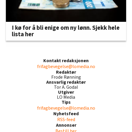
I kø for å bli enige om ny lønn. Sjekk hele
lista her
Kontakt redaksjonen
frifagbevegelse@lomedia.no
Redaktør
Frode Rønning
Ansvarlig redaktør
Tor A. Godal
Utgiver
LO Media
Tips
frifagbevegelse@lomedia.no
Nyhetsfeed
RSS-feed
Annonser
Bestill her