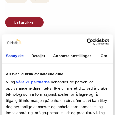
Del artikkel
Nå:
4
stillingsannonser
Samtykke
Detaljer
Annonseinnstillinger
Om
Ansvarlig bruk av dataene dine
Vi og
våre 21 partnerne
behandler de personlige
opplysningene dine, f.eks. IP-nummeret ditt, ved å bruke
teknologi som informasjonskapsler for å lagre og få
tilgang til informasjon på enheten din, sånn at vi kan tilby
Regionleder Region Indre Øst
deg personlige annonser og innhold samt annonse- og
innholdsmåling, målgruppestatistikk og produktutvikling.
Fellesforbundet