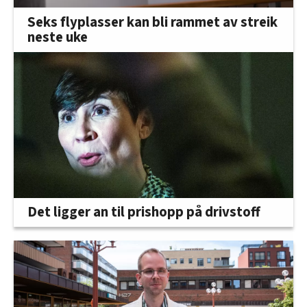
Seks flyplasser kan bli rammet av streik
neste uke
Det ligger an til prishopp på drivstoff