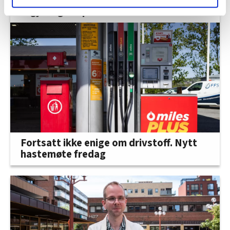
Norge må ha mer strøm. Her er
regjeringens plan
lære hvordan våre nettsider blir brukt slik at vi tilby
relevant innhold, tilpassede annonser og utarbeide
statistikk.
Vi deler bare informasjon om hvordan du bruker
nettstedet med LO Medias egne samarbeidspartnere
innenfor analyse og annonsering. Disse er angitt i
oversikten lengre ned på denne siden.
Fortsatt ikke enige om drivstoff. Nytt
hastemøte fredag