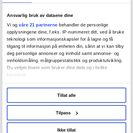
Ansvarlig bruk av dataene dine
Vi og
våre 21 partnerne
behandler de personlige
opplysningene dine, f.eks. IP-nummeret ditt, ved å bruke
teknologi som informasjonskapsler for å lagre og få
Flere saker
tilgang til informasjon på enheten din, sånn at vi kan tilby
deg personlige annonser og innhold samt annonse- og
innholdsmåling, målgruppestatistikk og produktutvikling.
Du velger hvem som bruker dine data og i hvilke
hensikter.
Under
mer info
kan du lese om hvordan dine personlige
Tillat alle
data behandles og hvordan du kan velge hvordan de skal
brukes. Du kan hele tiden endre eller trekke tilbake ditt
samtykke fra erklæringen om informasjonskapsler.
Tilpass
LO Medias publikasjoner frifagbevegelse.no, hk-nytt.no
Ikke tillat
og fontene.no bruker informasjonskapsler (cookies) for å