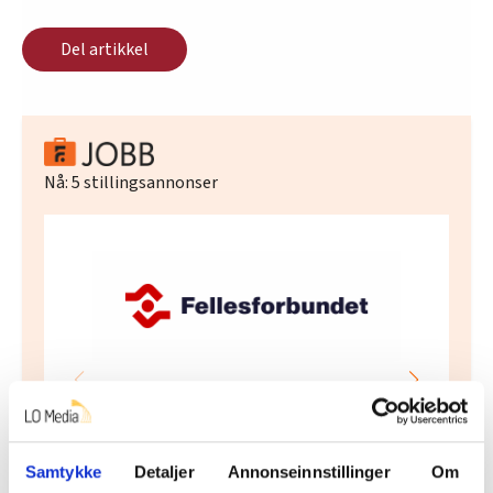
Del artikkel
Nå:
5
stillingsannonser
Regionleder Region Indre Øst
Fellesforbundet
Samtykke
Detaljer
Annonseinnstillinger
Om
Moelv