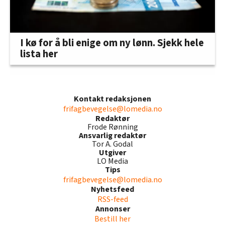
I kø for å bli enige om ny lønn. Sjekk hele
lista her
Kontakt redaksjonen
frifagbevegelse@lomedia.no
Redaktør
Frode Rønning
Ansvarlig redaktør
Tor A. Godal
Utgiver
LO Media
Tips
frifagbevegelse@lomedia.no
Nyhetsfeed
RSS-feed
Annonser
Bestill her