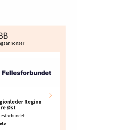
ingsannonser
Hotell- og
restaurantarbeidern
gionleder Region
e i Oslo og Akershus
dre Øst
søker ny kontorlede
lesforbundet
Fellesforbundet avdeling
elv
10