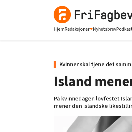
Hjem
Redaksjoner
Nyhetsbrev
Podkas
Kvinner skal tjene det sam
Island mener
På kvinnedagen lovfestet Islan
mener den islandske likestill