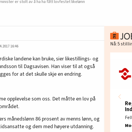
nister er stolt av å ha ha fått lovfestet likelønn
Nå:
5
still
4.2017 16:46
rdiske landene kan bruke, sier likestillings- og
undsson til Dagsavisen. Han viser til at også
ges for at det skulle skje en endring.
me opplevelse som oss. Det måtte en lov på
Re
 området.
In
Fel
ners månedslønn 86 prosent av menns lønn, og
Mo
ltidsansatte og dem med høyere utdanning.