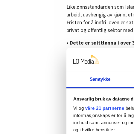
Likelønnsstandarden som Island
arbeid, uavhengig av kjønn, etni
Fristen for å innfri loven er sa
privat og offentlig sektor med
•
Dette er snittlønna i over 
•
Disse 27 yrkene gikk ned i l
•
Lines yrke er et av Norges 
Samtykke
Ansvarlig bruk av dataene d
Vi og
våre 21 partnerne
beha
informasjonskapsler for å lag
innhold samt annonse- og inn
og i hvilke hensikter.