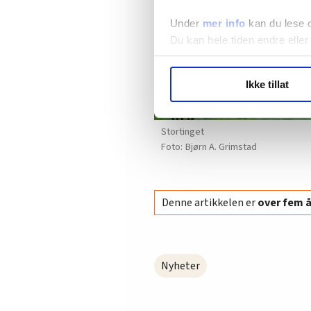
Under
mer info
kan du lese 
Du kan hele tiden endre eller
LO Medias publikasjoner frif
Ikke tillat
hvordan våre nettsider blir br
Vi deler bare informasjon o
annonsering. Disse er angitt
Stortinget
Bjørn A. Grimstad
Denne artikkelen er
over fem 
Nyheter