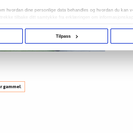
om hvordan dine personlige data behandles og hvordan du kan v
 trekke tilbake ditt samtykke fra erklæringen om informasjonskap
agbevegelse.no, hk-nytt.no og fontene.no bruker informasjonskaps
Tilpass
ukt slik at vi tilby relevant innhold, tilpassede annonser og utarbe
m hvordan du bruker nettstedet med LO Medias egne samarbeidsp
 i oversikten lengre ned på denne siden.
år gammel
.