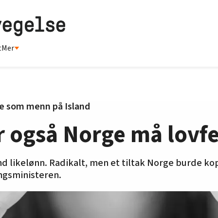
t
Mer
me som menn på Island
 også Norge må lovfe
d likelønn. Radikalt, men et tiltak Norge burde ko
ingsministeren.