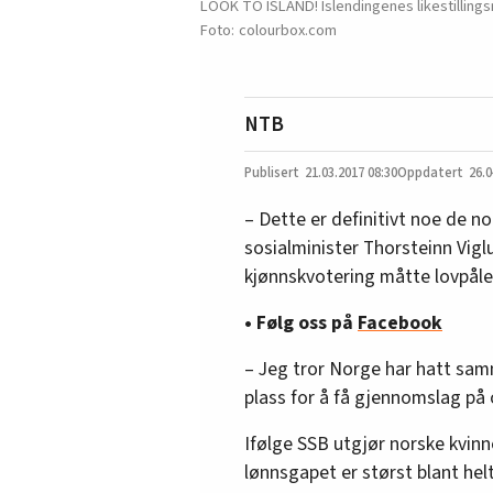
LOOK TO ISLAND! Islendingenes likestillingsmi
colourbox.com
NTB
21.03.2017
08:30
26.0
– Dette er definitivt noe de no
sosialminister Thorsteinn Vigl
kjønnskvotering måtte lovpåleg
• Følg oss på
Facebook
– Jeg tror Norge har hatt sam
plass for å få gjennomslag på
Ifølge SSB utgjør norske kvin
lønnsgapet er størst blant he