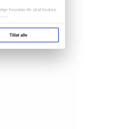
elge hvordan de skal brukes.
sler.
ler (cookies) for å lære
Tillat alle
ide statistikk.
artnere innenfor analyse og