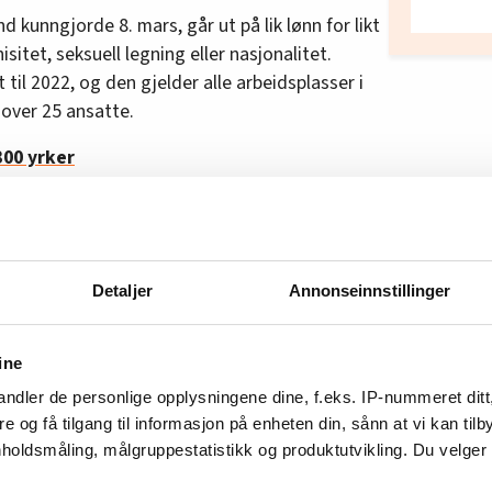
 kunngjorde 8. mars, går ut på lik lønn for likt
sitet, seksuell legning eller nasjonalitet.
tt til 2022, og den gjelder alle arbeidsplasser i
 over 25 ansatte.
300 yrker
ønn i fjor
dårligst betalte
Detaljer
Annonseinnstillinger
ine
ndler de personlige opplysningene dine, f.eks. IP-nummeret ditt
re og få tilgang til informasjon på enheten din, sånn at vi kan ti
holdsmåling, målgruppestatistikk og produktutvikling. Du velge