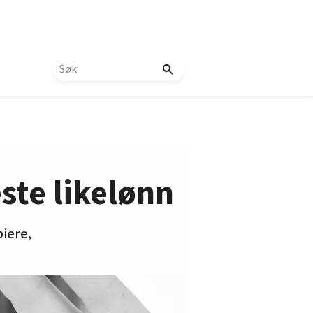
ste likelønn
piere,