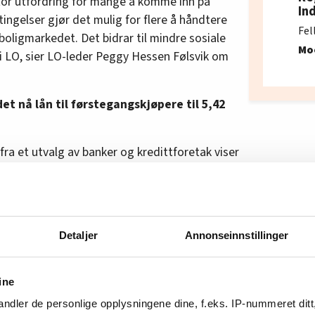
 stor utfordring for mange å komme inn på
In
ngelser gjør det mulig for flere å håndtere
Fel
 boligmarkedet. Det bidrar til mindre sosiale
Mo
ss i LO, sier LO-leder Peggy Hessen Følsvik om
et nå lån til førstegangskjøpere til 5,42
fra et utvalg av banker og kredittforetak viser
ar uendret på 5,72 prosent i juni, ifølge Statistisk
n i Norge for boliglån
, innskudd og
Detaljer
Annonseinnstillinger
ine
lig for første gang få mer og bedre rådgivning.
ndler de personlige opplysningene dine, f.eks. IP-nummeret ditt