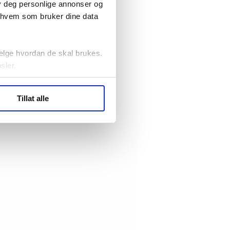
lby deg personlige annonser og
r hvem som bruker dine data
elge hvordan de skal brukes.
sler.
ler (cookies) for å lære
Tillat alle
ide statistikk.
artnere innenfor analyse og