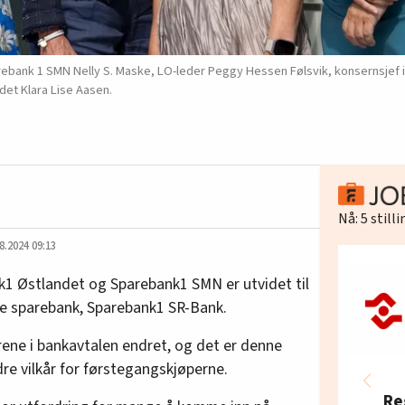
arebank 1 SMN Nelly S. Maske, LO-leder Peggy Hessen Følsvik, konsernsjef
det Klara Lise Aasen.
Nå:
5
still
8.2024 09:13
1 Østlandet og Sparebank1 SMN er utvidet til
e sparebank, Sparebank1 SR-Bank.
årene i bankavtalen endret, og det er denne
re vilkår for førstegangskjøperne.
Re