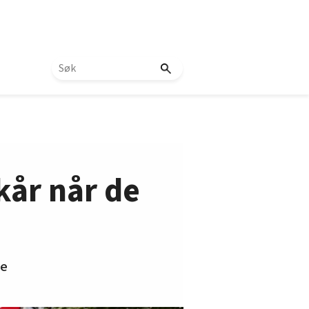
kår når de
ye