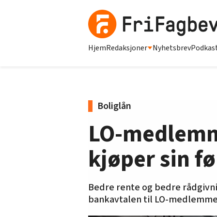
Hjem
Redaksjoner
Nyhetsbrev
Podkas
Boliglån
LO-medlemme
kjøper sin fø
Bedre rente og bedre rådgivnin
bankavtalen til LO-medlemme