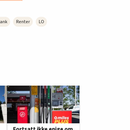
ank
Renter
LO
Fortsatt ikke enige om