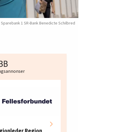
 i Sparebank 1 SR-Bank Benedicte Schilbred
ingsannonser
Hotell- og
restaurantarbeidern
gionleder Region