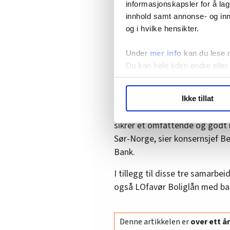
– LO har derfor også lagt vekt
informasjonskapsler for å lag
rådgivning. Mange medlemmer ø
innhold samt annonse- og inn
sin. Med den nye avtalen vil 
og i hvilke hensikter.
til avtalebankene, heter det v
Under
mer info
kan du lese 
I denne avtalen er det også n
Du kan hele tiden endre eller
samarbeidsbank, i tillegg til 
LO Medias publikasjoner frif
– Avtalen med LO markerer en vi
Ikke tillat
hvordan våre nettsider blir br
vår relasjon til Norges størst
Vi deler bare informasjon o
sikrer et omfattende og godt
annonsering. Disse er angitt
Sør-Norge, sier konsernsjef B
Bank.
I tillegg til disse tre samarb
også LOfavør Boliglån med ban
Denne artikkelen er
over ett 