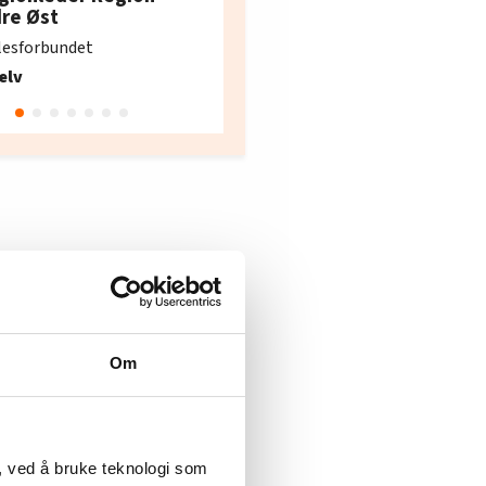
e i Oslo og Akershus
dre Øst
søker ny kontorlede
lesforbundet
Fellesforbundet avdeling
elv
10
Oslo
Om
, ved å bruke teknologi som