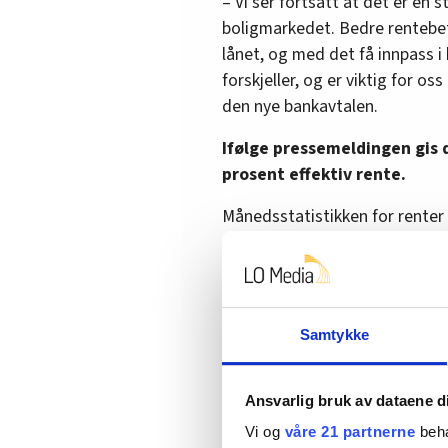
– Vi ser fortsatt at det er en
boligmarkedet. Bedre rentebeti
lånet, og med det få innpass i
forskjeller, og er viktig for o
den nye bankavtalen.
Ifølge pressemeldingen gis d
prosent effektiv rente.
Månedsstatistikken for renter 
at renta på nye boliglån i alt v
Sentralbyrå.
Se renteutviklinge
utlånsmarginene.
Samtykke
Personlig rådgivning
Ansvarlig bruk av dataene d
I tillegg skal de som kjøper bo
Vi og
våre 21 partnerne
beha