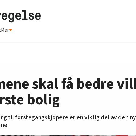
t
Mer
ne skal få bedre vil
rste bolig
g til førstegangskjøpere er en viktig del av den n
ne.