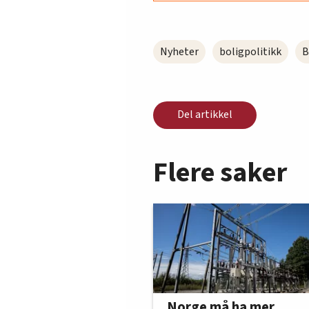
Nyheter
boligpolitikk
B
Del artikkel
Flere saker
Norge må ha mer