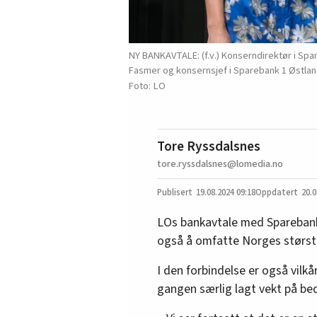
NY BANKAVTALE: (f.v.) Konserndirektør i Sp
Fasmer og konsernsjef i Sparebank 1 Østlan
LO
Tore Ryssdalsnes
tore.ryssdalsnes@lomedia.no
19.08.2024
09:18
20.0
LOs bankavtale med Sparebank
også å omfatte Norges størst
I den forbindelse er også vilk
gangen særlig lagt vekt på bed