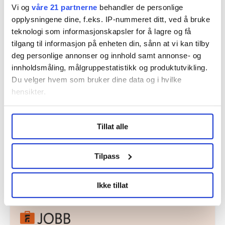
Vi og
våre 21 partnerne
behandler de personlige
Akershus, Buskerud, Østfold og Vestfold.
opplysningene dine, f.eks. IP-nummeret ditt, ved å bruke
Rødt-lederen kaller ordningen for en suksess fordi den
teknologi som informasjonskapsler for å lagre og få
har ført til flere ansettelser og mer innflytelse for
tilgang til informasjon på enheten din, sånn at vi kan tilby
tillitsvalgte.
deg personlige annonser og innhold samt annonse- og
innholdsmåling, målgruppestatistikk og produktutvikling.
Du velger hvem som bruker dine data og i hvilke
hensikter.
arbeidsliv
Nyheter
Rødt
Under
mer info
kan du lese om hvordan dine personlige
arbeidslivskriminalitet
Alternativt statsbudsjett
Tillat alle
data behandles og hvordan du kan velge hvordan de skal
brukes. Du kan hele tiden endre eller trekke tilbake ditt
samtykke fra erklæringen om informasjonskapsler.
Tilpass
Del artikkel
LO Medias publikasjoner frifagbevegelse.no, hk-nytt.no
Ikke tillat
og fontene.no bruker informasjonskapsler (cookies) for å
lære hvordan våre nettsider blir brukt slik at vi tilby
relevant innhold, tilpassede annonser og utarbeide
statistikk.