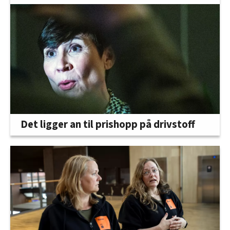
Det ligger an til prishopp på drivstoff