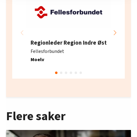
innenfor analyse og annonsering. Disse er angitt i
oversikten lengre ned på denne siden.
Regionleder Region Indre Øst
Fellesforbundet
Moelv
Flere saker