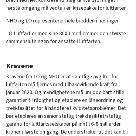
brev med helt konkrete forslag til hva Stortinget i
første omgang må vedta i en krisepakke for luftfarten.
NHO og LO representerer hele bredden i næringen.
LO Luftfart er med sine 8000 medlemmer den største
sammenslutningen for ansatte i luftfarten.
Kravene
Kravene fra LO og NHO er at samtlige avgifter for
luftfarten må fjernes med tilbakevirkende kraft fra 1.
januar 2020. Og myndighetene må umiddelbart stille
garantier til rådighet og etablere en låneordning og
trekkfasilitet for å håndtere likviditetsproblemer: Det
bør etableres en senior statlig trekkfasilitet/statlig
garanti for luftfartsselskaper på inntil 6-8 milliarder
kroner i første omgang. De understreker at det kan bli