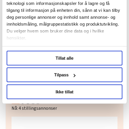
teknologi som informasjonskapsler for å lagre og få
Denne artikkelen er
over fem år gammel
.
tilgang til informasjon på enheten din, sånn at vi kan tilby
deg personlige annonser og innhold samt annonse- og
innholdsmåling, målgruppestatistikk og produktutvikling.
Du velger hvem som bruker dine data og i hvilke
Nyheter
koronakrisa
yngve carlsen
hensikter.
Kabinansattes forbund
Norsk Flygerforbund
Under
mer info
kan du lese om hvordan dine personlige
Tillat alle
data behandles og hvordan du kan velge hvordan de skal
brukes. Du kan hele tiden endre eller trekke tilbake ditt
samtykke fra erklæringen om informasjonskapsler.
Del artikkel
Tilpass
LO Medias publikasjoner frifagbevegelse.no, hk-nytt.no
Ikke tillat
og fontene.no bruker informasjonskapsler (cookies) for å
lære hvordan våre nettsider blir brukt slik at vi tilby
relevant innhold, tilpassede annonser og utarbeide
Nå:
4
stillingsannonser
statistikk.
Vi deler bare informasjon om hvordan du bruker
nettstedet med LO Medias egne samarbeidspartnere