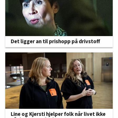
Det ligger an til prishopp på drivstoff
Line og Kjersti hjelper folk når livet ikke