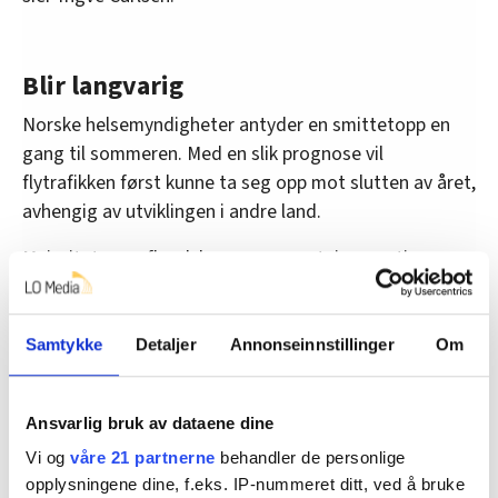
Blir langvarig
Norske helsemyndigheter antyder en smittetopp en
gang til sommeren. Med en slik prognose vil
flytrafikken først kunne ta seg opp mot slutten av året,
avhengig av utviklingen i andre land.
Majoriteten av flyselskapenes omsetning opptjenes
imidlertid i sommersesongen. Det kan gå tapt.
Partene mener de første tiltakene som er rettet inn
Samtykke
Detaljer
Annonseinnstillinger
Om
mot luftfarten er et viktig skritt på veien, og gir
selskapene et helt nødvendig pusterom. Det er likevel
et stort behov for ytterligere og mer kraftfulle tiltak,
Ansvarlig bruk av dataene dine
mener LO og NHO.
Vi og
våre 21 partnerne
behandler de personlige
opplysningene dine, f.eks. IP-nummeret ditt, ved å bruke