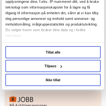
opplysningene dine, f.eks. IP-nummeret ditt, ved å bruke
teknologi som informasjonskapsler for å lagre og få
tilgang til informasjon på enheten din, sånn at vi kan tilby
deg personlige annonser og innhold samt annonse- og
innholdsmåling, målgruppestatistikk og produktutvikling.
Du velger hvem som bruker dine data og i hvilke
hensikter.
Under
mer info
kan du lese om hvordan dine personlige
Tillat alle
data behandles og hvordan du kan velge hvordan de skal
utdanning
Nyheter
studenter
Lånekassa
brukes. Du kan hele tiden endre eller trekke tilbake ditt
samtykke fra erklæringen om informasjonskapsler.
Tilpass
LO Medias publikasjoner frifagbevegelse.no, hk-nytt.no
Del artikkel
Ikke tillat
og fontene.no bruker informasjonskapsler (cookies) for å
lære hvordan våre nettsider blir brukt slik at vi tilby
relevant innhold, tilpassede annonser og utarbeide
statistikk.
Vi deler bare informasjon om hvordan du bruker
Nå:
4
stillingsannonser