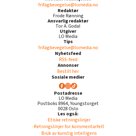
frifagbevegelse@lomedia.no
Redaktør
Frode Rønning
Ansvarlig redaktør
Tor A. Godal
Utgiver
LO Media
Tips
frifagbevegelse@lomedia.no
Nyhetsfeed
RSS-feed
Annonser
Bestill her
Sosiale medier
Postadresse
LO Media
Postboks 8964, Youngstorget
0028 Oslo
Les også:
· Etiske retningslinjer
· Retningslinjer for kommentarfelt
· Bruk av kunstig intelligens