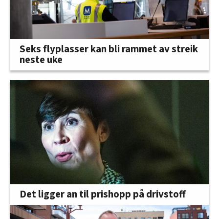
Seks flyplasser kan bli rammet av streik
neste uke
Det ligger an til prishopp på drivstoff