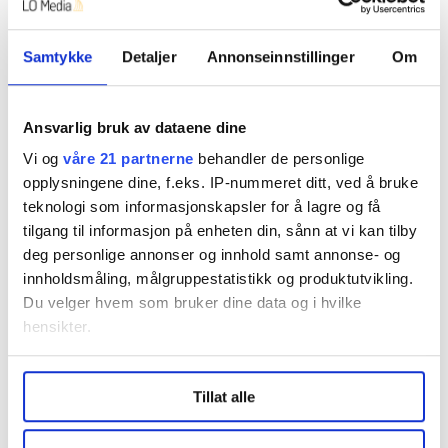
Samtykke
Detaljer
Annonseinnstillinger
Om
Ansvarlig bruk av dataene dine
Vi og
våre 21 partnerne
behandler de personlige
– Vi har blitt dårligere til å respektere
opplysningene dine, f.eks. IP-nummeret ditt, ved å bruke
folk som jobber
teknologi som informasjonskapsler for å lagre og få
tilgang til informasjon på enheten din, sånn at vi kan tilby
deg personlige annonser og innhold samt annonse- og
innholdsmåling, målgruppestatistikk og produktutvikling.
Du velger hvem som bruker dine data og i hvilke
hensikter.
Under
mer info
kan du lese om hvordan dine personlige
Tillat alle
data behandles og hvordan du kan velge hvordan de skal
brukes. Du kan hele tiden endre eller trekke tilbake ditt
samtykke fra erklæringen om informasjonskapsler.