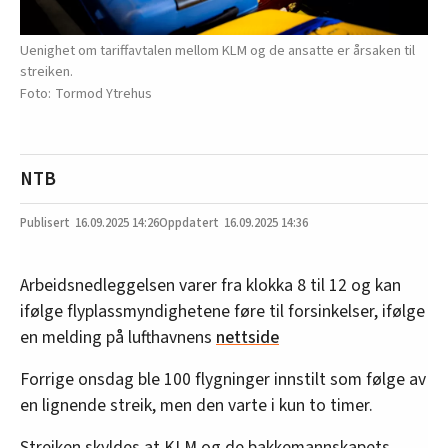
Uenighet om tariffavtalen mellom KLM og de ansatte er årsaken til
streiken.
Tormod Ytrehus
NTB
16.09.2025
14:26
16.09.2025 14:36
Arbeidsnedleggelsen varer fra klokka 8 til 12 og kan
ifølge flyplassmyndighetene føre til forsinkelser, ifølge
en melding på lufthavnens
nettside
Forrige onsdag ble 100 flygninger innstilt som følge av
en lignende streik, men den varte i kun to timer.
Streiken skyldes at KLM og de bakkemannskapets