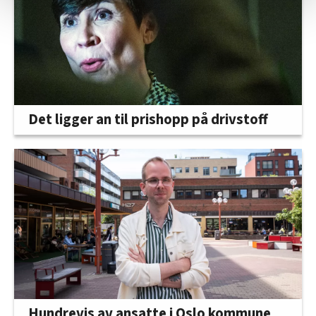
statistikk.
Vi deler bare informasjon om hvordan du bruker
nettstedet med LO Medias egne samarbeidspartnere
innenfor analyse og annonsering. Disse er angitt i
oversikten lengre ned på denne siden.
Det ligger an til prishopp på drivstoff
Hundrevis av ansatte i Oslo kommune