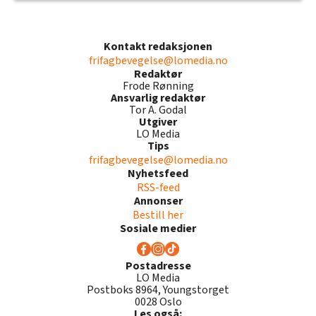
Kontakt redaksjonen
frifagbevegelse@lomedia.no
Redaktør
Frode Rønning
Ansvarlig redaktør
Tor A. Godal
Utgiver
LO Media
Tips
frifagbevegelse@lomedia.no
Nyhetsfeed
RSS-feed
Annonser
Bestill her
Sosiale medier
Postadresse
LO Media
Postboks 8964, Youngstorget
0028 Oslo
Les også: