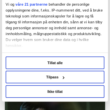
Vi og
våre 21 partnerne
behandler de personlige
opplysningene dine, f.eks. IP-nummeret ditt, ved å bruke
Flere saker
teknologi som informasjonskapsler for å lagre og få
tilgang til informasjon på enheten din, sånn at vi kan tilby
deg personlige annonser og innhold samt annonse- og
innholdsmåling, målgruppestatistikk og produktutvikling.
Du velger hvem som bruker dine data og i hvilke
hensikter.
Under
mer info
kan du lese om hvordan dine personlige
Tillat alle
data behandles og hvordan du kan velge hvordan de skal
brukes. Du kan hele tiden endre eller trekke tilbake ditt
samtykke fra erklæringen om informasjonskapsler.
Tilpass
Seks flyplasser kan bli rammet av streik
LO Medias publikasjoner frifagbevegelse.no, hk-nytt.no
neste uke
Ikke tillat
og fontene.no bruker informasjonskapsler (cookies) for å
lære hvordan våre nettsider blir brukt slik at vi tilby
relevant innhold, tilpassede annonser og utarbeide