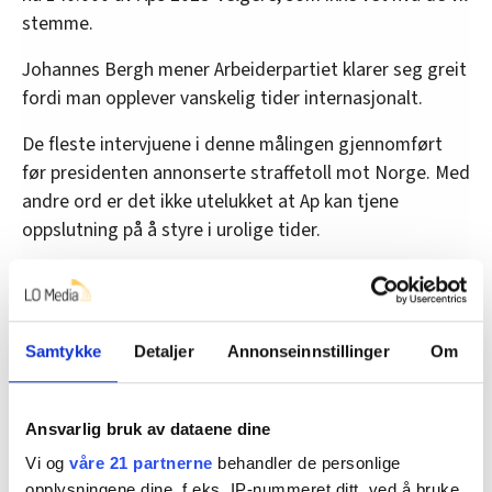
stemme.
Johannes Bergh mener Arbeiderpartiet klarer seg greit
fordi man opplever vanskelig tider internasjonalt.
De fleste intervjuene i denne målingen gjennomført
før presidenten annonserte straffetoll mot Norge. Med
andre ord er det ikke utelukket at Ap kan tjene
oppslutning på å styre i urolige tider.
Denne målingen viser borgerlig flertall med knapp
margin – 86 mot 83. Det skyldes blant annet at både
Venstre (2,5) og KrF (3,1) kommer godt under
Samtykke
Detaljer
Annonseinnstillinger
Om
sperregrensen.
Ansvarlig bruk av dataene dine
– Tydelig tilbakemelding
Vi og
våre 21 partnerne
behandler de personlige
Rødt klarer seg også godt, til tross for en liten
opplysningene dine, f.eks. IP-nummeret ditt, ved å bruke