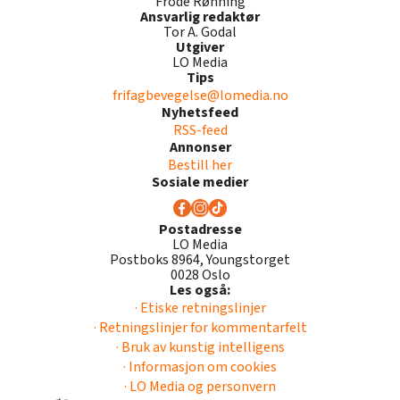
Frode Rønning
Ansvarlig redaktør
Tor A. Godal
Utgiver
LO Media
Tips
frifagbevegelse@lomedia.no
Nyhetsfeed
RSS-feed
Annonser
Bestill her
Sosiale medier
Postadresse
LO Media
Postboks 8964, Youngstorget
0028 Oslo
Les også:
· Etiske retningslinjer
· Retningslinjer for kommentarfelt
· Bruk av kunstig intelligens
· Informasjon om cookies
· LO Media og personvern