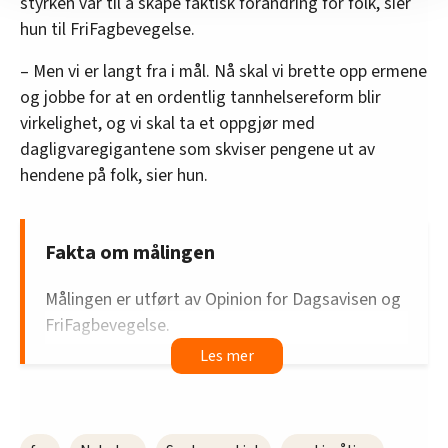
styrken vår til å skape faktisk forandring for folk, sier
nettstedet med LO Medias egne samarbeidspartnere
hun til FriFagbevegelse.
innenfor analyse og annonsering. Disse er angitt i
oversikten lengre ned på denne siden.
– Men vi er langt fra i mål. Nå skal vi brette opp ermene
og jobbe for at en ordentlig tannhelsereform blir
virkelighet, og vi skal ta et oppgjør med
dagligvaregigantene som skviser pengene ut av
hendene på folk, sier hun.
Fakta om målingen
Målingen er utført av Opinion for Dagsavisen og
FriFagbevegelse.
Undersøkelsen er foretatt mellom 12. og 19.
januar.
Det er gjennomført 1000 intervjuer. 79 prosent