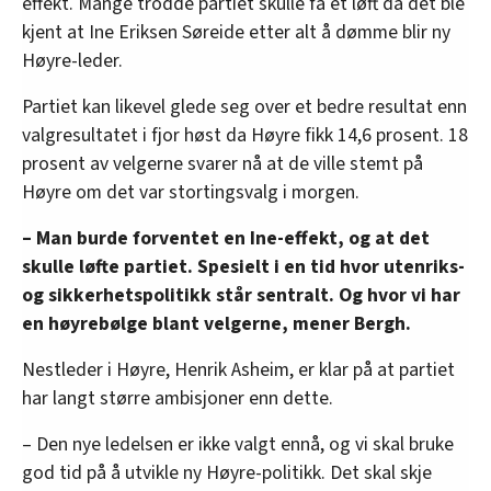
effekt. Mange trodde partiet skulle få et løft da det ble
kjent at Ine Eriksen Søreide etter alt å dømme blir ny
Høyre-leder.
Partiet kan likevel glede seg over et bedre resultat enn
valgresultatet i fjor høst da Høyre fikk 14,6 prosent. 18
prosent av velgerne svarer nå at de ville stemt på
Høyre om det var stortingsvalg i morgen.
– Man burde forventet en Ine-effekt, og at det
skulle løfte partiet. Spesielt i en tid hvor utenriks-
og sikkerhetspolitikk står sentralt. Og hvor vi har
en høyrebølge blant velgerne, mener Bergh.
Nestleder i Høyre, Henrik Asheim, er klar på at partiet
har langt større ambisjoner enn dette.
– Den nye ledelsen er ikke valgt ennå, og vi skal bruke
god tid på å utvikle ny Høyre-politikk. Det skal skje