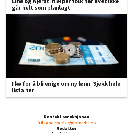
Line og Kjersti hjelper folk når livet ikke
går helt som planlagt
I kø for å bli enige om ny lønn. Sjekk hele
lista her
Kontakt redaksjonen
frifagbevegelse@lomedia.no
Redaktør