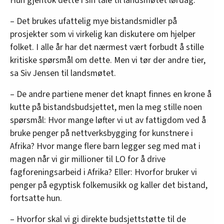
Hun gjentok dette i sin tale til landsmøtet lørdag.
– Det brukes ufattelig mye bistandsmidler på
prosjekter som vi virkelig kan diskutere om hjelper
folket. I alle år har det nærmest vært forbudt å stille
kritiske spørsmål om dette. Men vi tør der andre tier,
sa Siv Jensen til landsmøtet.
– De andre partiene mener det knapt finnes en krone å
kutte på bistandsbudsjettet, men la meg stille noen
spørsmål: Hvor mange løfter vi ut av fattigdom ved å
bruke penger på nettverksbygging for kunstnere i
Afrika? Hvor mange flere barn legger seg med mat i
magen når vi gir millioner til LO for å drive
fagforeningsarbeid i Afrika? Eller: Hvorfor bruker vi
penger på egyptisk folkemusikk og kaller det bistand,
fortsatte hun.
– Hvorfor skal vi gi direkte budsjettstøtte til de