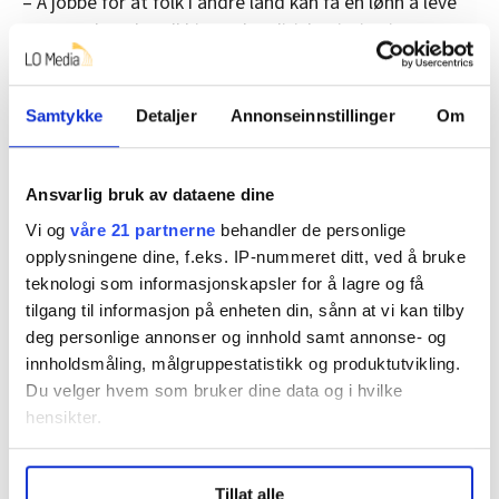
– Å jobbe for at folk i andre land kan få en lønn å leve
av, er en høyaktuell bistandspolitisk prioritering.
Mantraet til Frp er jo å hjelpe folk der de er. Derfor
burde Siv Jensen heller juble for dem som jobber for
anstendige lønninger, som igjen kan få folk ut av
Samtykke
Detaljer
Annonseinnstillinger
Om
fattigdom. At de får råd til skolegang i land hvor det er
betalingsløsninger for det, at man kan hindre
Ansvarlig bruk av dataene dine
barnearbeid og finansiere velferden for alle, sier
Vi og
våre 21 partnerne
behandler de personlige
Sundnes.
opplysningene dine, f.eks. IP-nummeret ditt, ved å bruke
LO har en rammeavtale med Norad som omfatter 16
teknologi som informasjonskapsler for å lagre og få
ulike land, og 20 ulike partnerprosjekter, som jobber
tilgang til informasjon på enheten din, sånn at vi kan tilby
for trygge fagforeninger og heve både
deg personlige annonser og innhold samt annonse- og
innholdsmåling, målgruppestatistikk og produktutvikling.
arbeidsstandarder og lønninger. LO får vel 20 millioner
Du velger hvem som bruker dine data og i hvilke
kroner gjennom Norad, sier Sundnes.
hensikter.
Det som kommer ut av arbeidet er blant annet økt
medlemstall i fagorganisasjonene, flere tariffavtaler
Under
mer info
kan du lese om hvordan dine personlige
Tillat alle
data behandles og hvordan du kan velge hvordan de skal