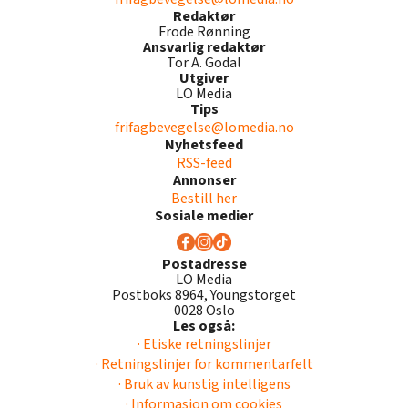
Redaktør
Frode Rønning
Ansvarlig redaktør
Tor A. Godal
Utgiver
LO Media
Tips
frifagbevegelse@lomedia.no
Nyhetsfeed
RSS-feed
Annonser
Bestill her
Sosiale medier
Postadresse
LO Media
Postboks 8964, Youngstorget
0028 Oslo
Les også:
· Etiske retningslinjer
· Retningslinjer for kommentarfelt
· Bruk av kunstig intelligens
· Informasjon om cookies