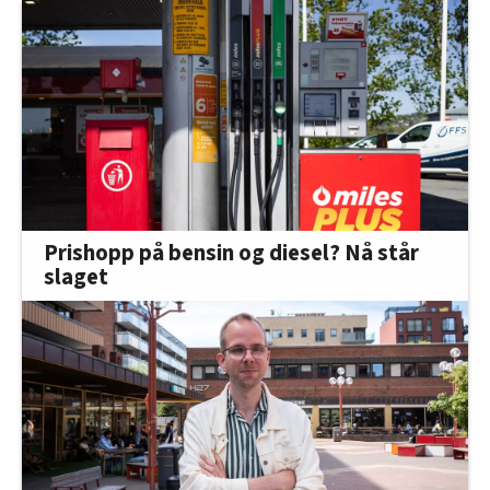
Prishopp på bensin og diesel? Nå står
slaget