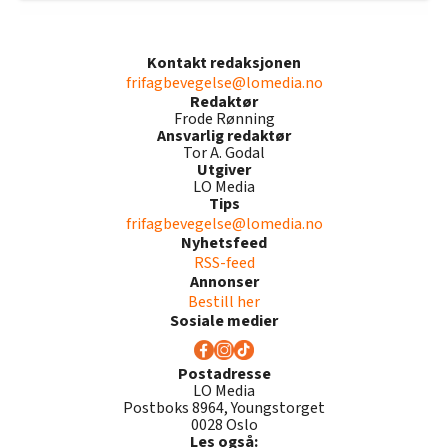
Kontakt redaksjonen
frifagbevegelse@lomedia.no
Redaktør
Frode Rønning
Ansvarlig redaktør
Tor A. Godal
Utgiver
LO Media
Tips
frifagbevegelse@lomedia.no
Nyhetsfeed
RSS-feed
Annonser
Bestill her
Sosiale medier
Postadresse
LO Media
Postboks 8964, Youngstorget
0028 Oslo
Les også: