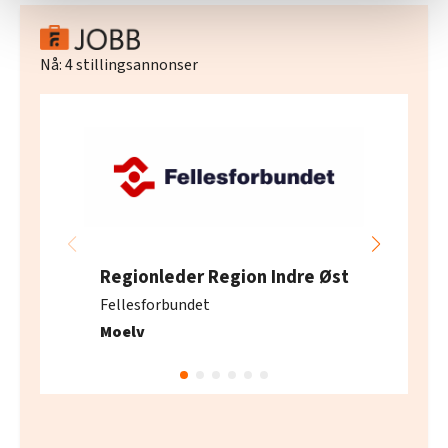
statistikk.
Vi deler bare informasjon om hvordan du bruker
nettstedet med LO Medias egne samarbeidspartnere
Nå:
4
stillingsannonser
innenfor analyse og annonsering. Disse er angitt i
oversikten lengre ned på denne siden.
Regionleder Region Indre Øst
Fellesforbundet
Moelv