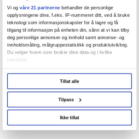
Vi og
våre 21 partnerne
behandler de personlige
Tilskuddsordningen
opplysningene dine, f.eks. IP-nummeret ditt, ved å bruke
teknologi som informasjonskapsler for å lagre og få
• Tilskudd til sysselsetting av arbeidstakere til
tilgang til informasjon på enheten din, sånn at vi kan tilby
deg personlige annonser og innhold samt annonse- og
sjøs skal sikre norsk maritim kompe­tanse og
innholdsmåling, målgruppestatistikk og produktutvikling.
rekruttering av norske sjøfolk, samt sikre
Du velger hvem som bruker dine data og i hvilke
rederiene konkurransedyktige rammevilkår.
hensikter.
• Ordningen er et statlig virkemiddel som
Under
mer info
kan du lese om hvordan dine personlige
refunderer innbetalt skatt, trygdeavgift og
Lønn
Nyheter
Sjøfolk
EØS
Stortinget
Tillat alle
data behandles og hvordan du kan velge hvordan de skal
arbeidsgiveravgift.
brukes. Du kan hele tiden endre eller trekke tilbake ditt
EU
samtykke fra erklæringen om informasjonskapsler.
Tilpass
LO Medias publikasjoner frifagbevegelse.no, hk-nytt.no
Ikke tillat
og fontene.no bruker informasjonskapsler (cookies) for å
Del artikkel
lære hvordan våre nettsider blir brukt slik at vi tilby
relevant innhold, tilpassede annonser og utarbeide