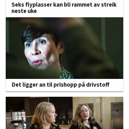
Seks flyplasser kan bli rammet av streik
neste uke
Det ligger an til prishopp på drivstoff