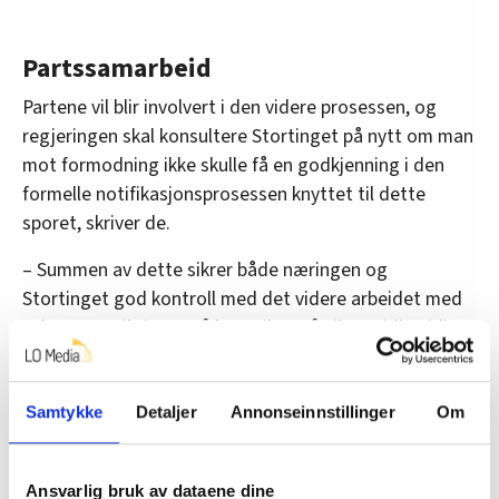
Partssamarbeid
Partene vil blir involvert i den videre prosessen, og
regjeringen skal konsultere Stortinget på nytt om man
mot formodning ikke skulle få en godkjenning i den
formelle notifikasjonsprosessen knyttet til dette
sporet, skriver de.
– Summen av dette sikrer både næringen og
Stortinget god kontroll med det videre arbeidet med
saken. Det viktigste på kort sikt er å sikre midlertidig
forlengelse av den eksisterende ordningen inntil det er
gjennomført en ny, formell notifikasjonsprosess med
ESA. Dette må være på plass slik at Norge til enhver tid
Samtykke
Detaljer
Annonseinnstillinger
Om
har en godkjent tilskuddsordning, skriver
organisasjonene.
Ansvarlig bruk av dataene dine