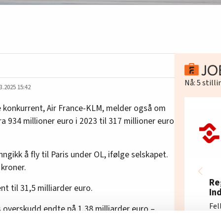
Nå:
5
still
3.2025 15:42
e konkurrent, Air France-KLM, melder også om
fra 934 millioner euro i 2023 til 317 millioner euro
ngikk å fly til Paris under OL, ifølge selskapet.
 kroner.
Re
 til 31,5 milliarder euro.
In
Fel
s overskudd endte på 1,38 milliarder euro –
Mo