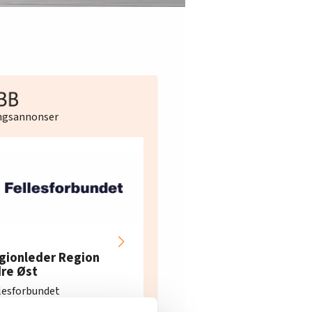
ingsannonser
Hotell- og
restaurantarbeidern
gionleder Region
e i Oslo og Akershus
dre Øst
søker ny kontorlede
lesforbundet
Fellesforbundet avdeling
elv
10