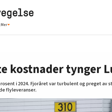
t
Mer
te kostnader tynger 
rosent i 2024. Fjoråret var turbulent og preget av st
e flyleveranser.