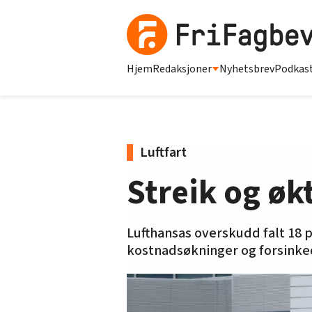
Hjem
Redaksjoner
Nyhetsbrev
Podkas
Luftfart
Streik og øk
Lufthansas overskudd falt 18 p
kostnadsøkninger og forsinked