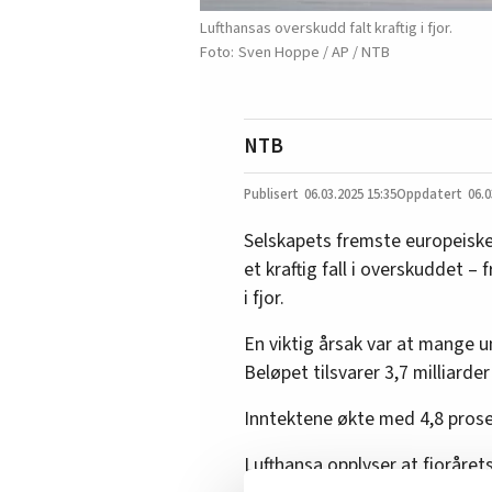
Lufthansas overskudd falt kraftig i fjor.
Sven Hoppe / AP / NTB
NTB
06.03.2025
15:35
06.0
Selskapets fremste europeisk
et kraftig fall i overskuddet – 
i fjor.
En viktig årsak var at mange un
Beløpet tilsvarer 3,7 milliarder
Inntektene økte med 4,8 prosent
Lufthansa opplyser at fjoråret