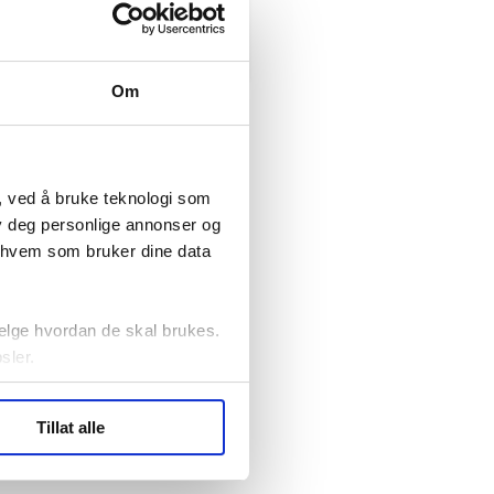
Oslo
Om
, ved å bruke teknologi som
lby deg personlige annonser og
r hvem som bruker dine data
elge hvordan de skal brukes.
sler.
ler (cookies) for å lære
Tillat alle
ide statistikk.
artnere innenfor analyse og