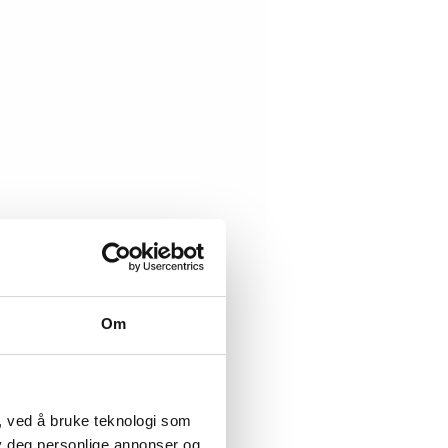
Om
, ved å bruke teknologi som
lby deg personlige annonser og