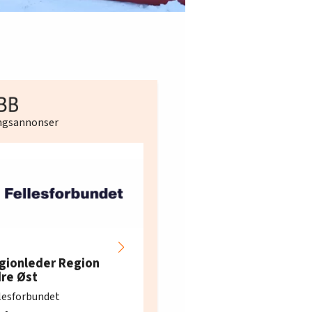
ingsannonser
Hotell- og
restaurantarbeidern
gionleder Region
e i Oslo og Akershus
dre Øst
søker ny kontorlede
lesforbundet
Fellesforbundet avdeling