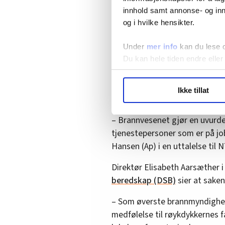
innhold samt annonse- og inn
– Dette er en tragisk hendelse
og i hvilke hensikter.
pårørende, sier ordfører Knut
Under
mer info
kan du lese 
Du kan hele tiden endre eller
Gjør inntrykk
LO Medias publikasjoner frif
Justis- og beredskapsminister
Ikke tillat
hvordan våre nettsider blir br
savnedes nærmeste.
Vi deler bare informasjon o
– Brannvesenet gjør en uvurde
annonsering. Disse er angitt
tjenestepersoner som er på jobb
Hansen (Ap) i en uttalelse til 
Direktør Elisabeth Aarsæther 
beredskap (DSB)
sier at sake
– Som øverste brannmyndighet 
medfølelse til røykdykkernes f