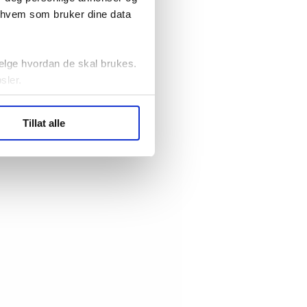
r hvem som bruker dine data
elge hvordan de skal brukes.
sler.
ler (cookies) for å lære
Tillat alle
ide statistikk.
artnere innenfor analyse og