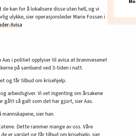
Mo
 de kan for å lokalisere disse uten hell, og vi
rlig ulykke, sier operasjonsleder Marie Fossen i
nder-Avisa
Aas i politiet opplyser til avisa at brannvesenet
kerne på samband ved 3-tiden i natt.
 og får tilbud om krisehjelp.
g arbeidsgiver. Vi vet ingenting om årsakene
ar gått så galt som det har gjort, sier Aas.
å mannskapene, sier han.
ødetatene. Dette rammer mange av oss. Våre
de er varslet og får tilbud om krisehjelp, sier