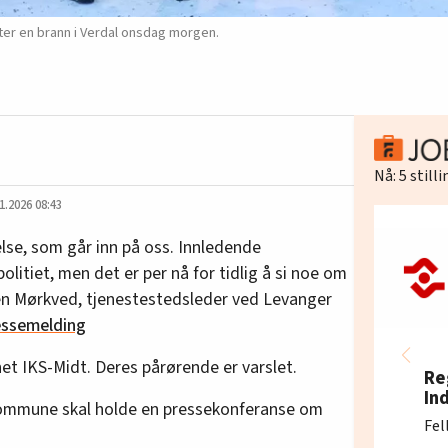
er en brann i Verdal onsdag morgen.
Nå:
5
still
1.2026 08:43
lse, som går inn på oss. Innledende
politiet, men det er per nå for tidlig å si noe om
en Mørkved, tjenestestedsleder ved Levanger
essemelding
et IKS-Midt. Deres pårørende er varslet.
Re
In
 kommune skal holde en pressekonferanse om
Fel