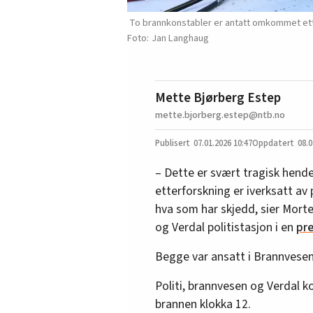
To brannkonstabler er antatt omkommet ett
Jan Langhaug
Mette Bjørberg Estep
mette.bjorberg.estep@ntb.no
07.01.2026
10:47
08.0
– Dette er svært tragisk hende
etterforskning er iverksatt av 
hva som har skjedd, sier Mort
og Verdal politistasjon i en
pr
Begge var ansatt i Brannvesen
Politi, brannvesen og Verdal
brannen klokka 12.