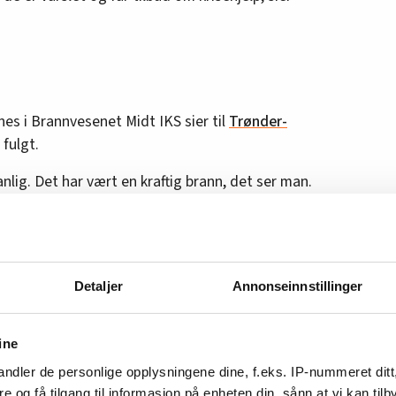
es i Brannvesenet Midt IKS sier til
Trønder-
 fulgt.
nlig. Det har vært en kraftig brann, det ser man.
med røykdykking, sier han.
ne overtok arbeidet sånn at de berørte
orgen.
Detaljer
Annonseinnstillinger
tasjonen i Verdal. Vi har drevet kollegastøtte og
jør åpenbart noe med oss. Det føles vondt og
ine
ndler de personlige opplysningene dine, f.eks. IP-nummeret ditt
ølger opp med støtte og omsorg til berørte.
re og få tilgang til informasjon på enheten din, sånn at vi kan ti