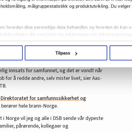
holdsmåling, målgruppestatistikk og produktutvikling. Du velge
, og våre tanker går til de berørte og deres
 Snorre Sandnes (H) i en
pressemelding
om hvordan dine personlige data behandles og hvordan du kan v
 trekke tilbake ditt samtykke fra erklæringen om informasjonskap
agbevegelse.no, hk-nytt.no og fontene.no bruker informasjonskaps
 Astri Aas-Hansen uttrykker medfølelse med de
Tilpass
ukt slik at vi tilby relevant innhold, tilpassede annonser og utarbe
m hvordan du bruker nettstedet med LO Medias egne samarbeidsp
rlig innsats for samfunnet, og det er vondt når
 i oversikten lengre ned på denne siden.
 for å redde andre, selv mister livet, sier Aas-
NTB.
i
Direktoratet for samfunnssikkerhet og
n berører hele brann-Norge.
i Norge vil jeg og alle i DSB sende vår dypeste
amilier, pårørende, kollegaer og