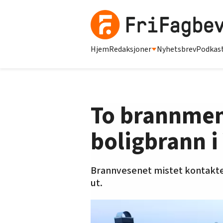
Hjem
Redaksjoner
Nyhetsbrev
Podkas
To brannmen
boligbrann i
Brannvesenet mistet kontakte
ut.