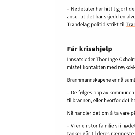
– Nødetater har hittil gjort det
anser at det har skjedd en alvo
Trøndelag politidistrikt til
Trø
Får krisehjelp
Innsatsleder Thor Inge Oxholm 
mistet kontakten med røykdyk
Brannmannskapene er nå samlet
– De følges opp av kommunen o
til brannen, eller hvorfor det h
Nå handler det om å ta vare p
– Vi er en stor familie vi i n
tanker går til deres nærmeste, 