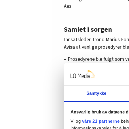
Aas.
Samlet i sorgen
Innsatsleder Trond Marius Forn
Avisa
at vanlige prosedyrer ble
– Prosedyrene ble fulgt som va
Og det er en risiko forbundet 
Brannvesenet fra nabokommune
mannskapene kunne samles i s
Samtykke
– Vi har vært samlet på branns
tatt vare på hverandre. Det g
Ansvarlig bruk av dataene d
meningsløst, sier Fornes.
Vi og
våre 21 partnerne
beha
Kommunen er i beredskap og f
informasjonskapsler for å lag