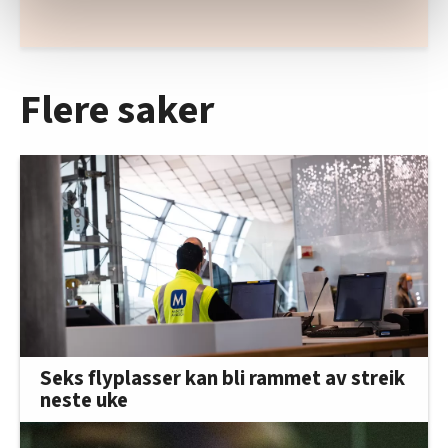
relevant innhold, tilpassede annonser og utarbeide
statistikk.
Vi deler bare informasjon om hvordan du bruker
nettstedet med LO Medias egne samarbeidspartnere
Flere saker
innenfor analyse og annonsering. Disse er angitt i
oversikten lengre ned på denne siden.
Seks flyplasser kan bli rammet av streik
neste uke