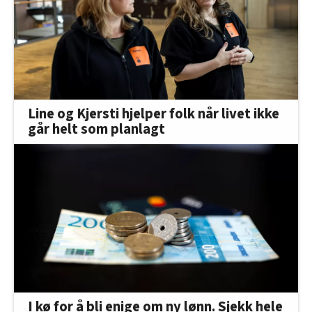
Line og Kjersti hjelper folk når livet ikke
går helt som planlagt
I kø for å bli enige om ny lønn. Sjekk hele