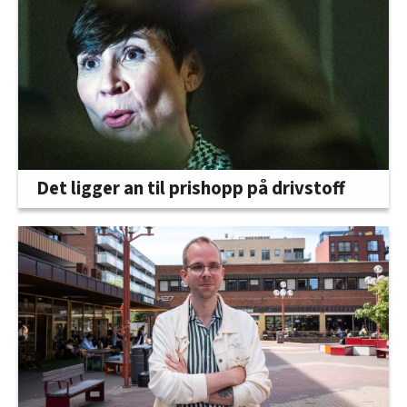
Det ligger an til prishopp på drivstoff