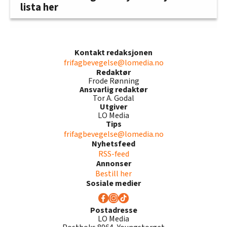
lista her
Kontakt redaksjonen
frifagbevegelse@lomedia.no
Redaktør
Frode Rønning
Ansvarlig redaktør
Tor A. Godal
Utgiver
LO Media
Tips
frifagbevegelse@lomedia.no
Nyhetsfeed
RSS-feed
Annonser
Bestill her
Sosiale medier
Postadresse
LO Media