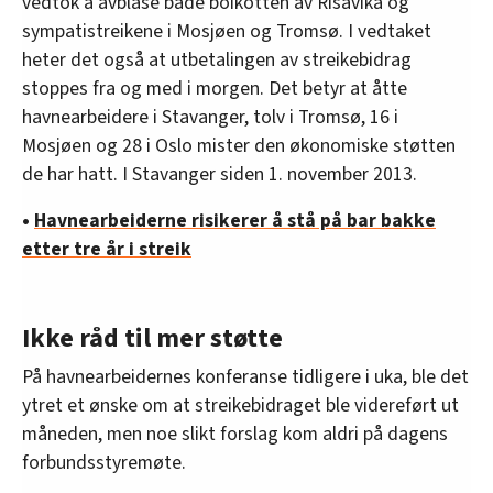
vedtok å avblåse både boikotten av Risavika og
sympatistreikene i Mosjøen og Tromsø. I vedtaket
heter det også at utbetalingen av streikebidrag
stoppes fra og med i morgen. Det betyr at åtte
havnearbeidere i Stavanger, tolv i Tromsø, 16 i
Mosjøen og 28 i Oslo mister den økonomiske støtten
de har hatt. I Stavanger siden 1. november 2013.
•
Havnearbeiderne risikerer å stå på bar bakke
etter tre år i streik
Ikke råd til mer støtte
På havnearbeidernes konferanse tidligere i uka, ble det
ytret et ønske om at streikebidraget ble videreført ut
måneden, men noe slikt forslag kom aldri på dagens
forbundsstyremøte.