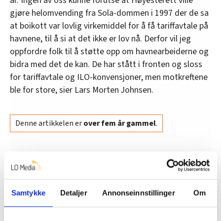
år. Ingen av oss kunne forutse at Høyesterett ville
gjøre helomvending fra Sola-dommen i 1997 der de sa
at boikott var lovlig virkemiddel for å få tariffavtale på
havnene, til å si at det ikke er lov nå. Derfor vil jeg
oppfordre folk til å støtte opp om havnearbeiderne og
bidra med det de kan. De har stått i fronten og sloss
for tariffavtale og ILO-konvensjoner, men motkreftene
ble for store, sier Lars Morten Johnsen.
Denne artikkelen er
over fem år gammel
.
Nyheter
Transportarbeider
Samtykke
Detaljer
Annonseinnstillinger
Om
Del artikkel