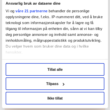
Ansvarlig bruk av dataene dine
Vi og
våre 21 partnerne
behandler de personlige
opplysningene dine, f.eks. IP-nummeret ditt, ved å bruke
teknologi som informasjonskapsler for å lagre og få
Nå:
4
stillingsannonser
tilgang til informasjon på enheten din, sånn at vi kan tilby
deg personlige annonser og innhold samt annonse- og
innholdsmåling, målgruppestatistikk og produktutvikling.
Du velger hvem som bruker dine data og i hvilke
hensikter.
Under
mer info
kan du lese om hvordan dine personlige
Tillat alle
data behandles og hvordan du kan velge hvordan de skal
brukes. Du kan hele tiden endre eller trekke tilbake ditt
Regionleder Region Indre Øst
samtykke fra erklæringen om informasjonskapsler.
Tilpass
Fellesforbundet
Moelv
LO Medias publikasjoner frifagbevegelse.no, hk-nytt.no
Ikke tillat
og fontene.no bruker informasjonskapsler (cookies) for å
lære hvordan våre nettsider blir brukt slik at vi tilby