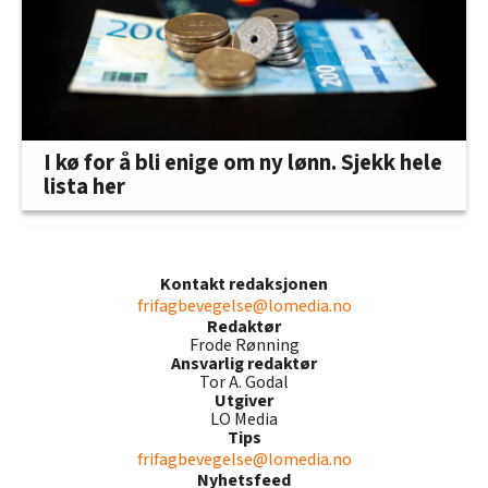
I kø for å bli enige om ny lønn. Sjekk hele
lista her
Kontakt redaksjonen
frifagbevegelse@lomedia.no
Redaktør
Frode Rønning
Ansvarlig redaktør
Tor A. Godal
Utgiver
LO Media
Tips
frifagbevegelse@lomedia.no
Nyhetsfeed