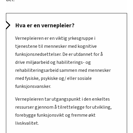
oversikten lengre ned på denne siden.
Hva er en vernepleier?
Vernepleieren er en viktig yrkesgruppe i
tjenestene til mennesker med kognitive
funksjonsnedsettelser. De er utdannet for å
drive miljøarbeid og habiliterings- og
rehabiliteringsarbeid sammen med mennesker
med fysiske, psykiske og/ eller sosiale
funksjonsvansker.
Vernepleieren tar utgangspunkt i den enkeltes
ressurser gjennom å tilrettelegge for utvikling,
forebygge funksjonsvikt og fremme økt
livskvalitet.