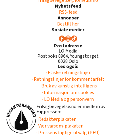
frifagbevegelse@lomedia.no
Nyhetsfeed
RSS-feed
Annonser
Bestill her
Sosiale medier
Postadresse
LO Media
Postboks 8964, Youngstorget
0028 Oslo
Les også:
· Etiske retningslinjer
· Retningslinjer for kommentarfelt
· Bruk av kunstig intelligens
· Informasjon om cookies
· LO Media og personvern
FriFagbevegelse.no er medlem av
Fagpressen:
· Redaktørplakaten
· Vær varsom-plakaten
· Pressens faglige utvalg (PFU)