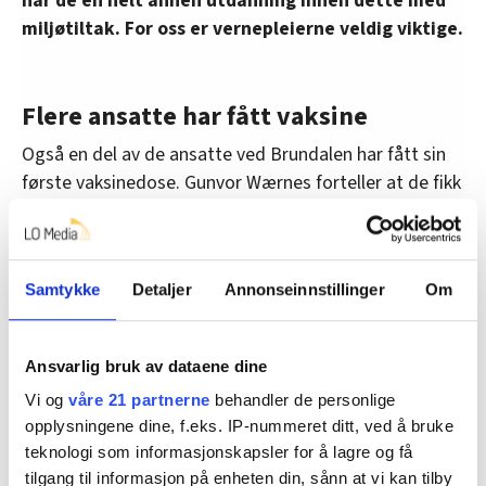
har de en helt annen utdanning innen dette med
miljøtiltak. For oss er vernepleierne veldig viktige.
Flere ansatte har fått vaksine
Også en del av de ansatte ved Brundalen har fått sin
første vaksinedose. Gunvor Wærnes forteller at de fikk
sju doser ut av flere av vaksineglassene, som i
utgangspunktet skal inneholde fem doser.
Wærnes er en av de ansatte som har fått det
Samtykke
Detaljer
Annonseinnstillinger
Om
etterlengtede sprøytestikket i armen.
– Hvordan blir det å jobbe framover når du er vaksinert?
Ansvarlig bruk av dataene dine
– Jeg har ikke vært så redd for å bli syk selv, men jeg
Vi og
våre 21 partnerne
behandler de personlige
opplysningene dine, f.eks. IP-nummeret ditt, ved å bruke
har vært livredd for å smitte kolleger, beboere og
teknologi som informasjonskapsler for å lagre og få
foreldrene mine. Det er jo fortsatt litt usikkert om man
tilgang til informasjon på enheten din, sånn at vi kan tilby