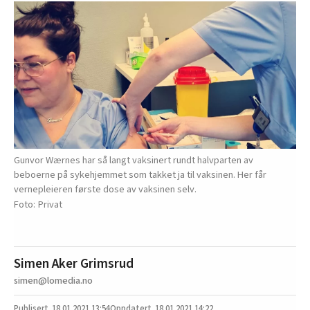
Gunvor Wærnes har så langt vaksinert rundt halvparten av
beboerne på sykehjemmet som takket ja til vaksinen. Her får
vernepleieren første dose av vaksinen selv.
Privat
Simen Aker Grimsrud
simen@lomedia.no
18.01.2021
13:54
18.01.2021 14:22