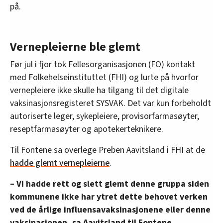
på.
Vernepleierne ble glemt
Før jul i fjor tok Fellesorganisasjonen (FO) kontakt
med Folkehelseinstituttet (FHI) og lurte på hvorfor
vernepleiere ikke skulle ha tilgang til det digitale
vaksinasjonsregisteret SYSVAK. Det var kun forbeholdt
autoriserte leger, sykepleiere, provisorfarmasøyter,
reseptfarmasøyter og apotekerteknikere.
Til Fontene sa overlege Preben Aavitsland i FHI at de
hadde glemt vernepleierne
.
– Vi hadde rett og slett glemt denne gruppa siden
kommunene ikke har ytret dette behovet verken
ved de årlige influensavaksinasjonene eller denne
vaksinasjonen, sa Aavitsland til Fontene.