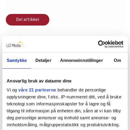
Del artikkel
Nå:
4
stillingsannonser
Samtykke
Detaljer
Annonseinnstillinger
Om
Ansvarlig bruk av dataene dine
Vi og
våre 21 partnerne
behandler de personlige
opplysningene dine, f.eks. IP-nummeret ditt, ved å bruke
teknologi som informasjonskapsler for å lagre og få
tilgang til informasjon på enheten din, sånn at vi kan tilby
Regionleder Region Indre Øst
deg personlige annonser og innhold samt annonse- og
Fellesforbundet
innholdsmåling, målgruppestatistikk og produktutvikling.