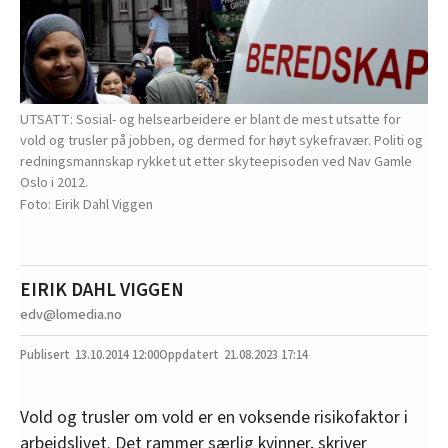
UTSATT: Sosial- og helsearbeidere er blant de mest utsatte for
vold og trusler på jobben, og dermed for høyt sykefravær. Politi og
redningsmannskap rykket ut etter skyteepisoden ved Nav Gamle
Oslo i 2012.
Eirik Dahl Viggen
EIRIK DAHL VIGGEN
edv@lomedia.no
13.10.2014
12:00
21.08.2023 17:14
Vold og trusler om vold er en voksende risikofaktor i
arbeidslivet. Det rammer særlig kvinner, skriver