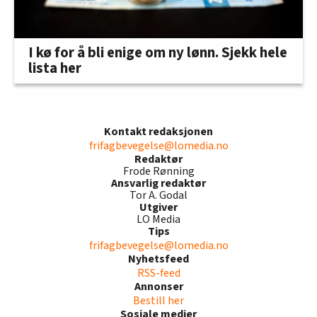
I kø for å bli enige om ny lønn. Sjekk hele
lista her
Kontakt redaksjonen
frifagbevegelse@lomedia.no
Redaktør
Frode Rønning
Ansvarlig redaktør
Tor A. Godal
Utgiver
LO Media
Tips
frifagbevegelse@lomedia.no
Nyhetsfeed
RSS-feed
Annonser
Bestill her
Sosiale medier