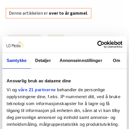
Denne artikkelen er
over to år gammel
.
lønnsoppgjøret
posten
Samtykke
Detaljer
Annonseinnstillinger
Om
Dette er en sak fra
Ansvarlig bruk av dataene dine
Vi og
våre 21 partnerne
behandler de personlige
opplysningene dine, f.eks. IP-nummeret ditt, ved å bruke
Vi skriver om ansatte i Posten, Bring og DNB.
teknologi som informasjonskapsler for å lagre og få
tilgang til informasjon på enheten din, sånn at vi kan tilby
Les mer fra oss
deg personlige annonser og innhold samt annonse- og
innholdsmåling, målgruppestatistikk og produktutvikling.