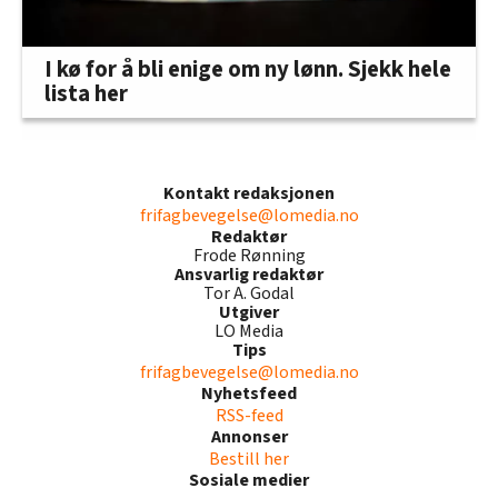
I kø for å bli enige om ny lønn. Sjekk hele
lista her
Kontakt redaksjonen
frifagbevegelse@lomedia.no
Redaktør
Frode Rønning
Ansvarlig redaktør
Tor A. Godal
Utgiver
LO Media
Tips
frifagbevegelse@lomedia.no
Nyhetsfeed
RSS-feed
Annonser
Bestill her
Sosiale medier