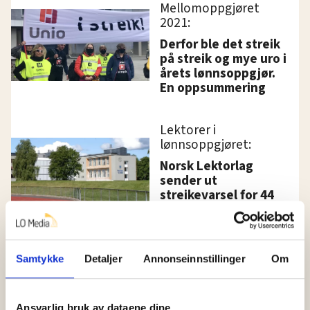
Mellomoppgjøret
2021:
Derfor ble det streik
på streik og mye uro i
årets lønnsoppgjør.
En oppsummering
Lektorer i
lønnsoppgjøret:
Norsk Lektorlag
sender ut
streikevarsel for 44
lærere ved
videregående skoler
Samtykke
Detaljer
Annonseinnstillinger
Om
NHO og LO møtte
statsministeren og
arbeidsministeren
Ansvarlig bruk av dataene dine