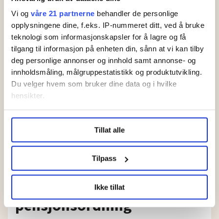
NHO: Lønnsoppgjøret
må ikke svekke
Vi og
våre 21 partnerne
behandler de personlige
konkurransekraften
opplysningene dine, f.eks. IP-nummeret ditt, ved å bruke
teknologi som informasjonskapsler for å lagre og få
tilgang til informasjon på enheten din, sånn at vi kan tilby
deg personlige annonser og innhold samt annonse- og
innholdsmåling, målgruppestatistikk og produktutvikling.
Du velger hvem som bruker dine data og i hvilke
hensikter.
Under
mer info
kan du lese om hvordan dine personlige
Tillat alle
data behandles og hvordan du kan velge hvordan de skal
brukes. Du kan hele tiden endre eller trekke tilbake ditt
Dagens pensjon under endring
samtykke fra erklæringen om informasjonskapsler.
Tilpass
Arbeidslivets parter ber
LO Medias publikasjoner frifagbevegelse.no, hk-nytt.no
politikerne vente med ny
Ikke tillat
og fontene.no bruker informasjonskapsler (cookies) for å
pensjonsordning
lære hvordan våre nettsider blir brukt slik at vi tilby
relevant innhold, tilpassede annonser og utarbeide