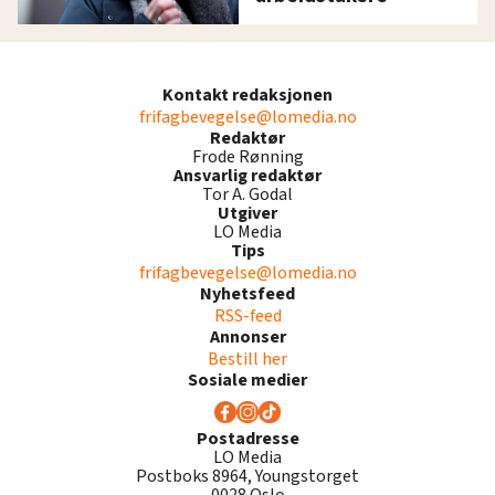
Kontakt redaksjonen
frifagbevegelse@lomedia.no
Redaktør
Frode Rønning
Ansvarlig redaktør
Tor A. Godal
Utgiver
LO Media
Tips
frifagbevegelse@lomedia.no
Nyhetsfeed
RSS-feed
Annonser
Bestill her
Sosiale medier
Postadresse
LO Media
Postboks 8964, Youngstorget