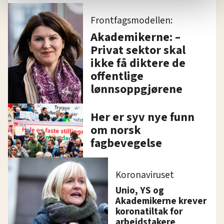
statistikk.
Vi deler bare informasjon om hvordan du bruker
Frontfagsmodellen:
nettstedet med LO Medias egne samarbeidspartnere
Akademikerne: –
innenfor analyse og annonsering. Disse er angitt i
Privat sektor skal
oversikten lengre ned på denne siden.
ikke få diktere de
offentlige
lønnsoppgjørene
Her er syv nye funn
om norsk
fagbevegelse
Koronaviruset
Unio, YS og
Akademikerne krever
koronatiltak for
arbeidstakere