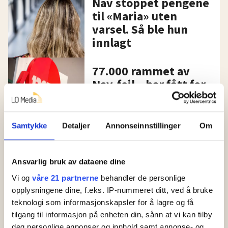
Nav stoppet pengene
til «Maria» uten
varsel. Så ble hun
innlagt
77.000 rammet av
Nav-feil – har fått for
lite utbetalt
Samtykke
Detaljer
Annonseinnstillinger
Om
Arbeidsavklaringspenger
Arbeidsfolk har svarene
på problemene i Nav,
Ansvarlig bruk av dataene dine
mener Sp-veteran
Vi og
våre 21 partnerne
behandler de personlige
opplysningene dine, f.eks. IP-nummeret ditt, ved å bruke
Trygdeoppgjøret 2023
teknologi som informasjonskapsler for å lagre og få
SV vil gi mer til
tilgang til informasjon på enheten din, sånn at vi kan tilby
trygdede og
deg personlige annonser og innhold samt annonse- og