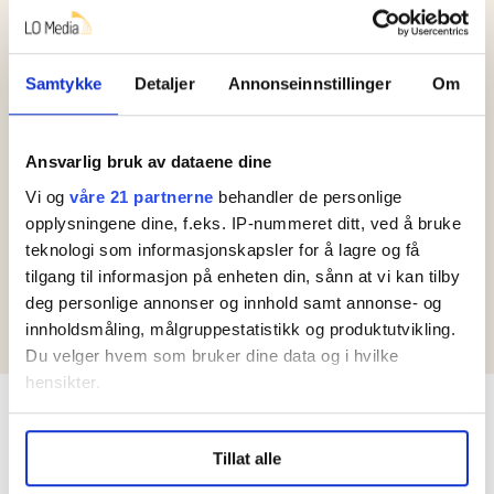
Verftshistorie i Bergen:
Roar var på jobb på
Samtykke
Detaljer
Annonseinnstillinger
Om
verftet i Bergen den
fatale dagen for 45 år
Ansvarlig bruk av dataene dine
siden: – Veldig
dramatisk
Vi og
våre 21 partnerne
behandler de personlige
opplysningene dine, f.eks. IP-nummeret ditt, ved å bruke
teknologi som informasjonskapsler for å lagre og få
Her er fagforeningas
tilgang til informasjon på enheten din, sånn at vi kan tilby
fem viktigste grunner
deg personlige annonser og innhold samt annonse- og
til å melde seg inn
innholdsmåling, målgruppestatistikk og produktutvikling.
Du velger hvem som bruker dine data og i hvilke
hensikter.
Kontakt redaksjonen
Under
mer info
kan du lese om hvordan dine personlige
frifagbevegelse@lomedia.no
Tillat alle
data behandles og hvordan du kan velge hvordan de skal
Redaktør
Frode Rønning
brukes. Du kan hele tiden endre eller trekke tilbake ditt