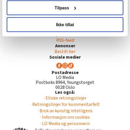
Ansvarlig redaktør
samtykke fra erklæringen om informasjonskapsler.
Tilpass
Tor A. Godal
Utgiver
LO Media
LO Medias publikasjoner frifagbevegelse.no, hk-nytt.no
Tips
Ikke tillat
og fontene.no bruker informasjonskapsler (cookies) for å
frifagbevegelse@lomedia.no
lære hvordan våre nettsider blir brukt slik at vi tilby
Nyhetsfeed
RSS-feed
relevant innhold, tilpassede annonser og utarbeide
Annonser
statistikk.
Bestill her
Vi deler bare informasjon om hvordan du bruker
Sosiale medier
nettstedet med LO Medias egne samarbeidspartnere
innenfor analyse og annonsering. Disse er angitt i
Postadresse
oversikten lengre ned på denne siden.
LO Media
Postboks 8964, Youngstorget
0028 Oslo
Les også:
· Etiske retningslinjer
· Retningslinjer for kommentarfelt
· Bruk av kunstig intelligens
· Informasjon om cookies
· LO Media og personvern