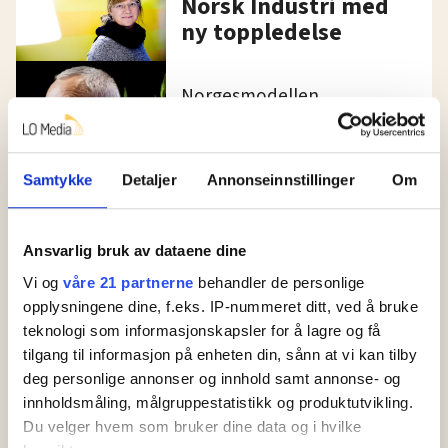
Norsk Industri med
ny toppledelse
Norgesmodellen
Bygningsarbeidere i
Grenland er ikke
fornøyd med
Samtykke
Detaljer
Annonseinnstillinger
Om
regjeringens tiltak
mot sosial dumping
Ansvarlig bruk av dataene dine
Vi og
våre 21 partnerne
behandler de personlige
Oppsigelse
opplysningene dine, f.eks. IP-nummeret ditt, ved å bruke
150 fast ansatte
teknologi som informasjonskapsler for å lagre og få
tvinges til å bli
tilgang til informasjon på enheten din, sånn at vi kan tilby
sesongarbeidere: –
deg personlige annonser og innhold samt annonse- og
Helt uhørt
innholdsmåling, målgruppestatistikk og produktutvikling.
Du velger hvem som bruker dine data og i hvilke
Ingen avdelings-