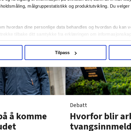
holdsmåling, målgruppestatistikk og produktutvikling. Du velge
om hvordan dine personlige data behandles og hvordan du kan v
 trekke tilbake ditt samtykke fra erklæringen om informasjonskap
agbevegelse.no, hk-nytt.no og fontene.no bruker informasjonskaps
Tilpass
ukt slik at vi tilby relevant innhold, tilpassede annonser og utarbe
m hvordan du bruker nettstedet med LO Medias egne samarbeidsp
 i oversikten lengre ned på denne siden.
Debatt
Hvorfor blir a
 på å komme
tvangsinnmeldt
udet