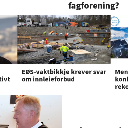
fagforening?
EØS-vaktbikkje krever svar
Men
om innleieforbud
tivt
konk
rek