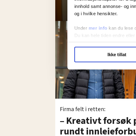
innhold samt annonse- og inn
og i hvilke hensikter.
Under
mer info
kan du lese 
Du kan hele tiden endre eller
LO Medias publikasjoner frif
Ikke tillat
hvordan våre nettsider blir br
Vi deler bare informasjon o
annonsering. Disse er angitt
Firma felt i retten:
– Kreativt forsøk
rundt innleieforb