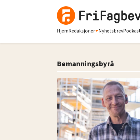
Hjem
Redaksjoner
Nyhetsbrev
Podkas
Bemanningsbyrå