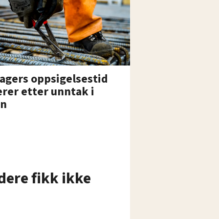
agers oppsigelsestid
erer etter unntak i
en
ere fikk ikke