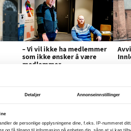
Avv
– Vi vil ikke ha medlemmer
Innl
som ikke ønsker å være
medlemmer
Detaljer
Annonseinnstillinger
Marco måtte beta
ine
jobben
ndler de personlige opplysningene dine, f.eks. IP-nummeret ditt
re og få tilgang til informasjon på enheten din, sånn at vi kan ti