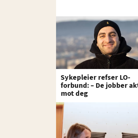
Sykepleier refser LO-
forbund: – De jobber ak
mot deg