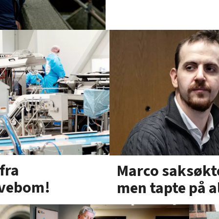
 fra
Marco saksøkte
kivebom!
men tapte på a