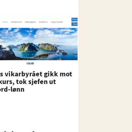
s vikarbyrået gikk mot
urs, tok sjefen ut
ord-lønn