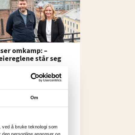
iser omkamp: –
eiereglene står seg
Om
le for å slutte i
, ved å bruke teknologi som
lby deg personlige annonser og