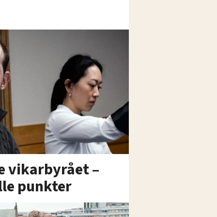
 vikarbyrået –
lle punkter