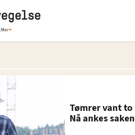
t
Mer
Tømrer vant to 
Nå ankes saken