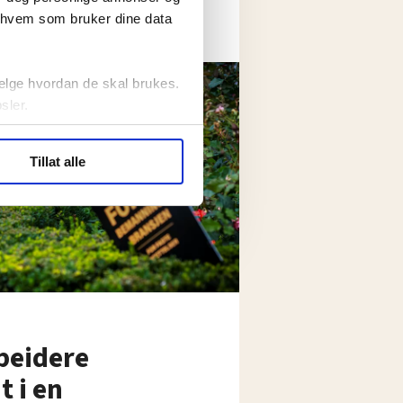
r hvem som bruker dine data
elge hvordan de skal brukes.
sler.
ler (cookies) for å lære
Tillat alle
ide statistikk.
artnere innenfor analyse og
rbeidere
 i en