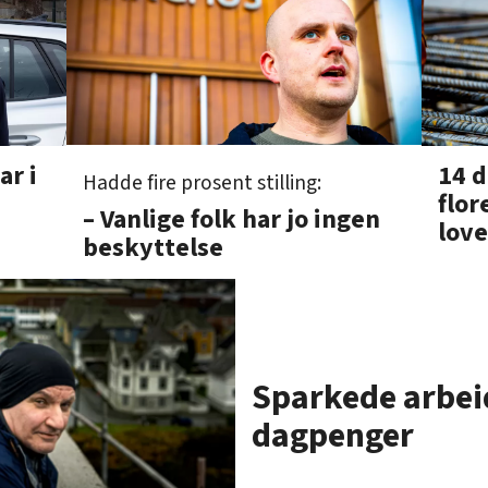
14 d
ar i
Hadde fire prosent stilling:
flor
– Vanlige folk har jo ingen
lov
beskyttelse
Sparkede arbeid
dagpenger