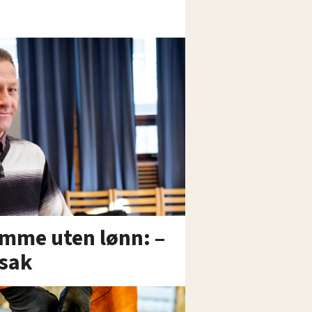
emme uten lønn: –
 sak