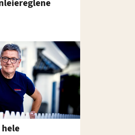
leiereglene
 hele