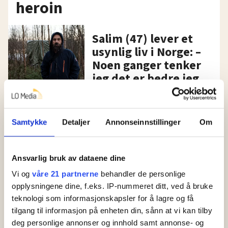
heroin
Salim (47) lever et
usynlig liv i Norge: –
Noen ganger tenker
jeg det er bedre jeg
dør
Bilder fra sidelinjen:
Samtykke
Detaljer
Annonseinnstillinger
Om
Larisa er sigøyner i
Norge: – Jeg
Ansvarlig bruk av dataene dine
skammer meg ikke
Vi og
våre 21 partnerne
behandler de personlige
for å tigge for min
opplysningene dine, f.eks. IP-nummeret ditt, ved å bruke
datter
teknologi som informasjonskapsler for å lagre og få
tilgang til informasjon på enheten din, sånn at vi kan tilby
Amir (26) er papirløs:
deg personlige annonser og innhold samt annonse- og