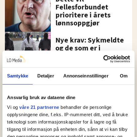
Fellesforbundet
prioritere i årets
lønnsoppgjør
Nye krav: Sykmeldte
og de som er i
barselpermisjon kan
miste jobben
Samtykke
Detaljer
Annonseinnstillinger
Om
Vektere kan stå uten
jobb fra nyttår,
grunnet
Ansvarlig bruk av dataene dine
regelendring i 2018
Vi og
våre 21 partnerne
behandler de personlige
opplysningene dine, f.eks. IP-nummeret ditt, ved å bruke
Etterutdanning
teknologi som informasjonskapsler for å lagre og få
Elektrikerne Kristine
tilgang til informasjon på enheten din, sånn at vi kan tilby
og Danielle satser på
deg personlige annonser og innhold samt annonse- og