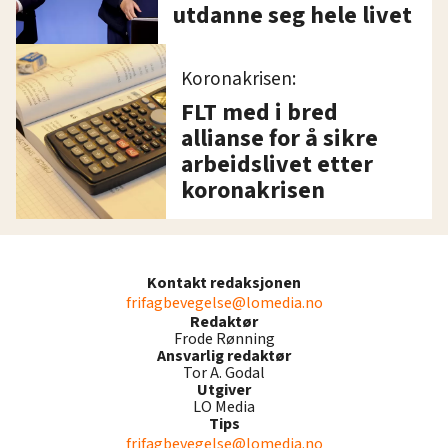
utdanne seg hele livet
Koronakrisen:
FLT med i bred
allianse for å sikre
arbeidslivet etter
koronakrisen
Kontakt redaksjonen
frifagbevegelse@lomedia.no
Redaktør
Frode Rønning
Ansvarlig redaktør
Tor A. Godal
Utgiver
LO Media
Tips
frifagbevegelse@lomedia.no