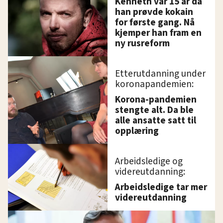
Kenneth var 15 år da
han prøvde kokain
for første gang. Nå
kjemper han fram en
ny rusreform
Etterutdanning under
koronapandemien:
Korona-pandemien
stengte alt. Da ble
alle ansatte satt til
opplæring
Arbeidsledige og
videreutdanning:
Arbeidsledige tar mer
videreutdanning