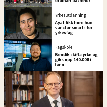
ordinær bachelor
Yrkesutdanning
Ayat fikk høre hun
var «for smart» for
yrkesfag
Fagskole
Bendik skifta yrke og
gikk opp 140.000 i
lønn