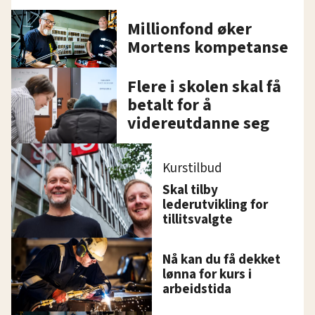
Millionfond øker
Mortens kompetanse
Flere i skolen skal få
betalt for å
videreutdanne seg
Kurstilbud
Skal tilby
lederutvikling for
tillitsvalgte
Nå kan du få dekket
lønna for kurs i
arbeidstida