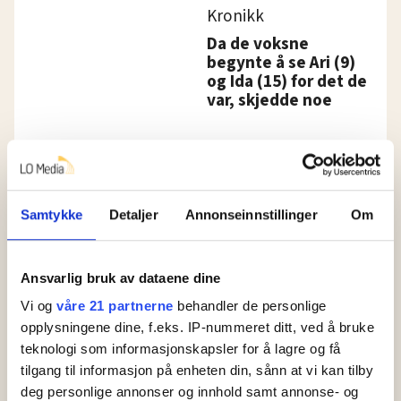
Kronikk
Da de voksne
begynte å se Ari (9)
og Ida (15) for det de
var, skjedde noe
Rus og psykisk helse:
Familieterapeut i
rusbehandling: –
Samtykke
Detaljer
Annonseinnstillinger
Om
Behovene til
pasientene blir ikke
ivaretatt med dagens
ordning
Ansvarlig bruk av dataene dine
Vi og
våre 21 partnerne
behandler de personlige
opplysningene dine, f.eks. IP-nummeret ditt, ved å bruke
teknologi som informasjonskapsler for å lagre og få
tilgang til informasjon på enheten din, sånn at vi kan tilby
deg personlige annonser og innhold samt annonse- og