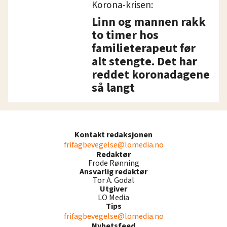
Korona-krisen:
Linn og mannen rakk
to timer hos
familieterapeut før
alt stengte. Det har
reddet koronadagene
så langt
Kontakt redaksjonen
frifagbevegelse@lomedia.no
Redaktør
Frode Rønning
Ansvarlig redaktør
Tor A. Godal
Utgiver
LO Media
Tips
frifagbevegelse@lomedia.no
Nyhetsfeed