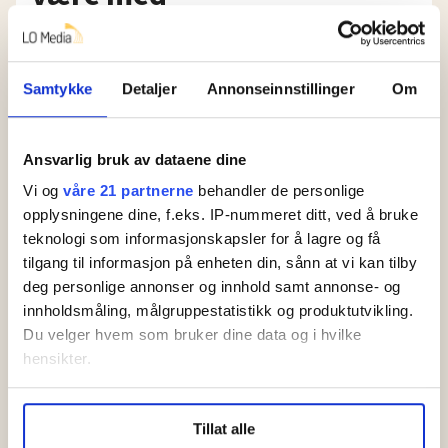
Debatt
Vi kan få ned
Samtykke
Detaljer
Annonseinnstillinger
Om
sykefraværet uten å
kutte i sykelønna
Ansvarlig bruk av dataene dine
Vi og
våre 21 partnerne
behandler de personlige
Debatt
opplysningene dine, f.eks. IP-nummeret ditt, ved å bruke
Høyre vil beholde
teknologi som informasjonskapsler for å lagre og få
sykepengene og
tilgang til informasjon på enheten din, sånn at vi kan tilby
deg personlige annonser og innhold samt annonse- og
redusere
innholdsmåling, målgruppestatistikk og produktutvikling.
sykefraværet
Du velger hvem som bruker dine data og i hvilke
hensikter.
Nav
Under
mer info
kan du lese om hvordan dine personlige
Høyre vil at
Tillat alle
data behandles og hvordan du kan velge hvordan de skal
sykmeldte skal