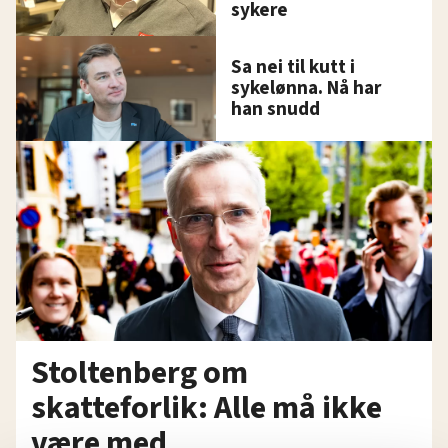
sykere
Sa nei til kutt i
sykelønna. Nå har
han snudd
Stoltenberg om
skatteforlik: Alle må ikke
være med