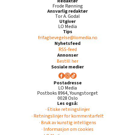
Redaktør
Frode Rønning
Ansvarlig redaktør
Tor A. Godal
Utgiver
LO Media
Tips
frifagbevegelse@lomedia.no
Nyhetsfeed
RSS-feed
Annonser
Bestill her
Sosiale medier
Postadresse
LO Media
Postboks 8964, Youngstorget
0028 Oslo
Les også:
· Etiske retningslinjer
· Retningslinjer for kommentarfelt
· Bruk av kunstig intelligens
· Informasjon om cookies