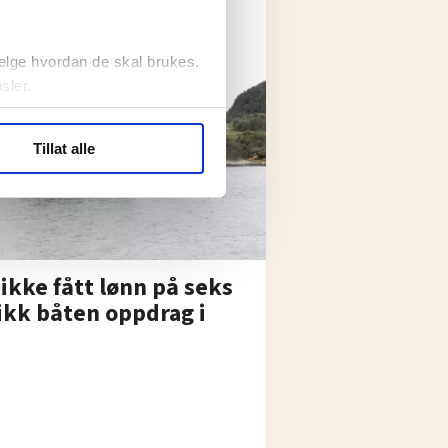
elge hvordan de skal brukes.
sler.
ler (cookies) for å lære
Tillat alle
ide statistikk.
artnere innenfor analyse og
kke fått lønn på seks
ikk båten oppdrag i