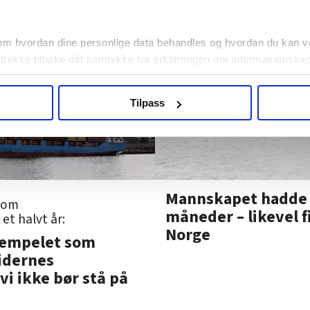
om hvordan dine personlige data behandles og hvordan du kan v
 trekke tilbake ditt samtykke fra erklæringen om informasjonskap
agbevegelse.no, hk-nytt.no og fontene.no bruker informasjonskaps
Tilpass
ukt slik at vi tilby relevant innhold, tilpassede annonser og utarbe
m hvordan du bruker nettstedet med LO Medias egne samarbeidsp
 i oversikten lengre ned på denne siden.
Mannskapet hadde i
 som
måneder – likevel f
et halvt år:
Norge
stempelet som
idernes
vi ikke bør stå på