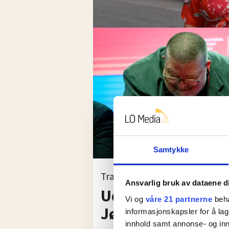
Samtykke
Transportarbeidere
Ansvarlig bruk av dataene d
Udemokratisk led
Vi og
våre 21 partnerne
beha
Jørn Eggum
informasjonskapsler for å lag
innhold samt annonse- og inn