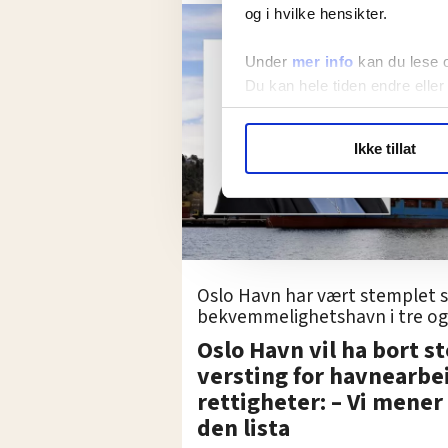
og i hvilke hensikter.
Under
mer info
kan du lese 
Du kan hele tiden endre eller
LO Medias publikasjoner frif
Ikke tillat
hvordan våre nettsider blir br
Vi deler bare informasjon o
annonsering. Disse er angitt
Oslo Havn har vært stemplet
bekvemmelighetshavn i tre og 
Oslo Havn vil ha bort 
versting for havnearbe
rettigheter: – Vi mener 
den lista