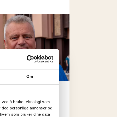
Om
plitter
, ved å bruke teknologi som
iderne
lby deg personlige annonser og
r hvem som bruker dine data