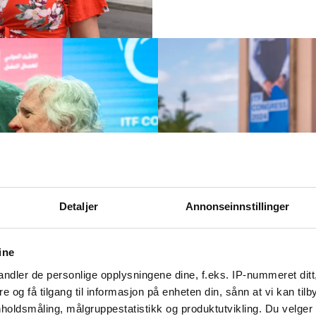
Detaljer
Annonseinnstillinger
ITF-kongress i Marokko
ine
ervalg, mener
Krigen i Gaza s
ndler de personlige opplysningene dine, f.eks. IP-nummeret ditt
transportarbe
re og få tilgang til informasjon på enheten din, sånn at vi kan ti
holdsmåling, målgruppestatistikk og produktutvikling. Du velge