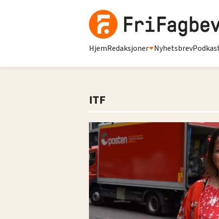
Hjem
Redaksjoner
Nyhetsbrev
Podkas
ITF