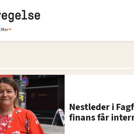
t
Mer
Nestleder i Fag
finans får inte