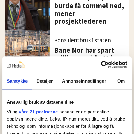
burde få tommel ned,
mener
prosjektlederen
Konsulentbruk i staten
Bane Nor har spart
millioner på kutt i
bruk av konsulenter –
men tillitsvalgte er
ikke fornøyd
Samtykke
Detaljer
Annonseinnstillinger
Om
Kommentar
Ansvarlig bruk av dataene dine
«Kutt ned på bruken
Vi og
våre 21 partnerne
behandler de personlige
av konsulenter»
opplysningene dine, f.eks. IP-nummeret ditt, ved å bruke
teknologi som informasjonskapsler for å lagre og få
Staten brukte 12
tilgang til informasjon på enheten din, sånn at vi kan tilby