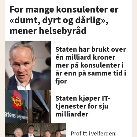
oversikten lengre ned på denne siden.
For mange konsulenter er
«dumt, dyrt og dårlig»,
mener helsebyråd
Staten har brukt over
én milliard kroner
mer på konsulenter i
år enn på samme tid i
fjor
Staten kjøper IT-
tjenester for sju
milliarder
Profitt i velferden: