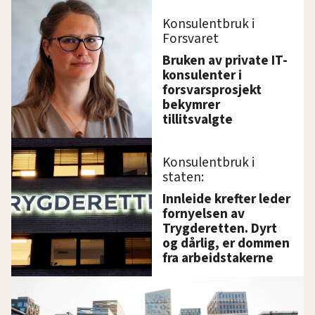
Konsulentbruk i
Forsvaret
Bruken av private IT-
konsulenter i
forsvarsprosjekt
bekymrer
tillitsvalgte
Konsulentbruk i
staten:
Innleide krefter leder
fornyelsen av
Trygderetten. Dyrt
og dårlig, er dommen
fra arbeidstakerne