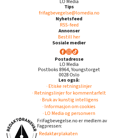
LO Media
Tips
frifagbevegelse@lomedia.no
Nyhetsfeed
RSS-feed
Annonser
Bestill her
Sosiale medier
Postadresse
LO Media
Postboks 8964, Youngstorget
0028 Oslo
Les også:
· Etiske retningslinjer
· Retningslinjer for kommentarfelt
· Bruk av kunstig intelligens
· Informasjon om cookies
· LO Media og personvern
FriFagbevegelse.no er medlem av
Fagpressen:
· Redaktørplakaten