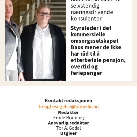
selvstendig
næringsdrivende
konsulenter
Styreleder i det
kommersielle
omsorgsselskapet
Baos mener de ikke
har råd til å
etterbetale pensjon,
overtid og
feriepenger
Kontakt redaksjonen
frifagbevegelse@lomedia.no
Redaktør
Frode Rønning
Ansvarlig redaktør
Tor A. Godal
Utgiver