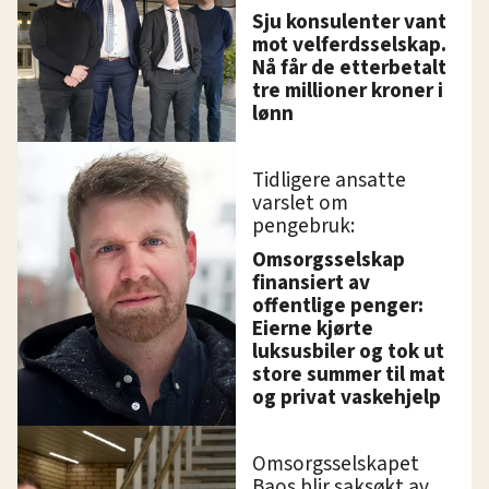
Sju konsulenter vant
mot velferdsselskap.
Nå får de etterbetalt
tre millioner kroner i
lønn
Tidligere ansatte
varslet om
pengebruk:
Omsorgsselskap
finansiert av
offentlige penger:
Eierne kjørte
luksusbiler og tok ut
store summer til mat
og privat vaskehjelp
Omsorgsselskapet
Baos blir saksøkt av