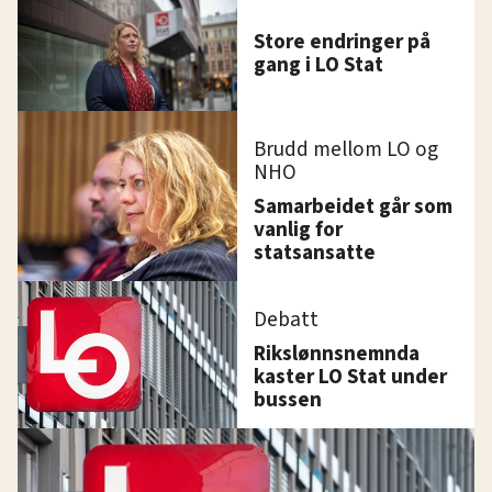
Store endringer på
gang i LO Stat
Brudd mellom LO og
NHO
Samarbeidet går som
vanlig for
statsansatte
Debatt
Rikslønnsnemnda
kaster LO Stat under
bussen