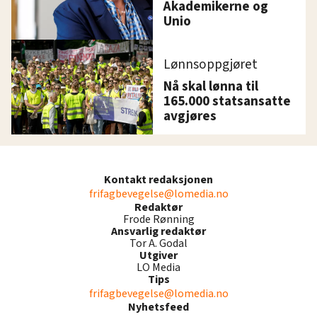
Akademikerne og
Unio
Lønnsoppgjøret
Nå skal lønna til
165.000 statsansatte
avgjøres
Kontakt redaksjonen
frifagbevegelse@lomedia.no
Redaktør
Frode Rønning
Ansvarlig redaktør
Tor A. Godal
Utgiver
LO Media
Tips
frifagbevegelse@lomedia.no
Nyhetsfeed