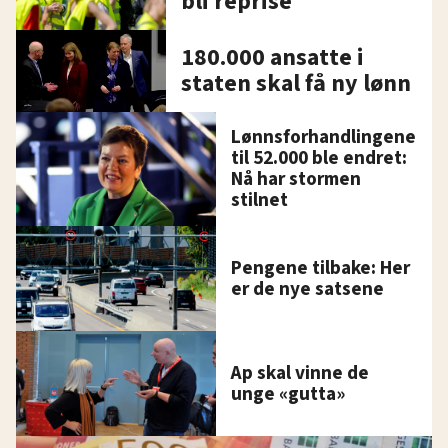
bli reprise
180.000 ansatte i
staten skal få ny lønn
Lønnsforhandlingene
til 52.000 ble endret:
Nå har stormen
stilnet
Pengene tilbake: Her
er de nye satsene
Ap skal vinne de
unge «gutta»