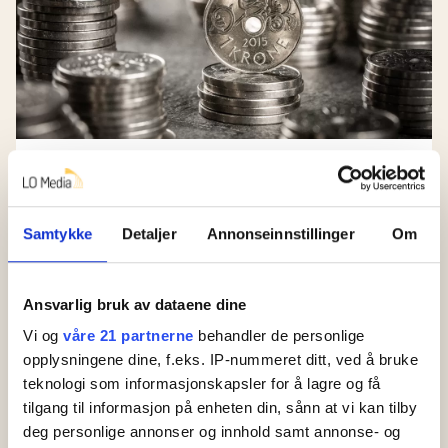
Snart går fristen for
900.000 ansatte ut
Samtykke
Detaljer
Annonseinnstillinger
Om
Akademikerne
snakker allerede om
Ansvarlig bruk av dataene dine
streik i staten
Vi og
våre 21 partnerne
behandler de personlige
opplysningene dine, f.eks. IP-nummeret ditt, ved å bruke
Nå skal 170.000
teknologi som informasjonskapsler for å lagre og få
statsansatte få ny
tilgang til informasjon på enheten din, sånn at vi kan tilby
lønn
deg personlige annonser og innhold samt annonse- og