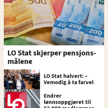
LO Stat skjerper pensjons-
målene
LO Stat halvert: –
Vemodig å ta farvel
Endrer
lønnsoppgjøret til