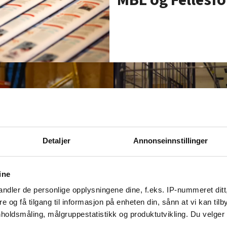
Detaljer
Annonseinnstillinger
ine
ndler de personlige opplysningene dine, f.eks. IP-nummeret ditt
re og få tilgang til informasjon på enheten din, sånn at vi kan ti
Arbeidsrettssak om mera
:
holdsmåling, målgruppestatistikk og produktutvikling. Du velge