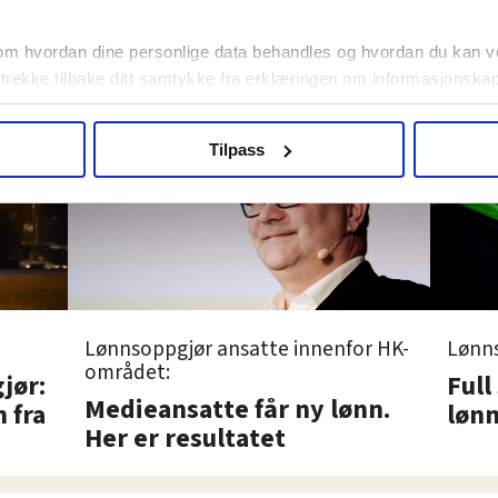
Avisbudene jo
sbud kan ha
uten betaling. 
ling, mener
om hvordan dine personlige data behandles og hvordan du kan v
Arbeidsretten
 trekke tilbake ditt samtykke fra erklæringen om informasjonskap
agbevegelse.no, hk-nytt.no og fontene.no bruker informasjonskaps
Tilpass
ukt slik at vi tilby relevant innhold, tilpassede annonser og utarbe
m hvordan du bruker nettstedet med LO Medias egne samarbeidsp
 i oversikten lengre ned på denne siden.
Lønn
Lønnsoppgjør ansatte innenfor HK-
området:
jør:
Full
Medieansatte får ny lønn.
 fra
lønn
Her er resultatet