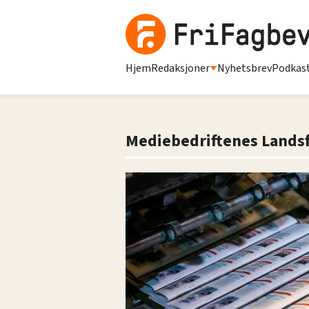
Hjem
Redaksjoner
Nyhetsbrev
Podkas
Mediebedriftenes Lands