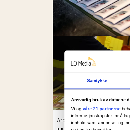
Samtykke
Ansvarlig bruk av dataene d
Vi og
våre 21 partnerne
beha
informasjonskapsler for å lag
Arbeidsrettssak om merarbeid
innhold samt annonse- og inn
og i hvilke hensikter.