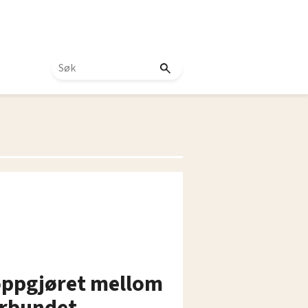
foppgjøret mellom
orbundet