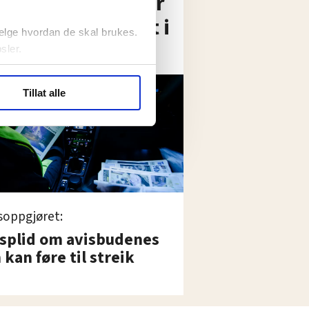
bbet tusen ganger
Nå har de vunnet i
elge hvordan de skal brukes.
sler.
ler (cookies) for å lære
Tillat alle
ide statistikk.
artnere innenfor analyse og
soppgjøret:
 splid om avisbudenes
 kan føre til streik