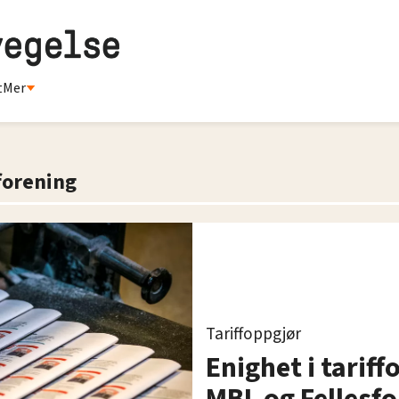
t
Mer
forening
Tariffoppgjør
Enighet i tarif
MBL og Fellesf