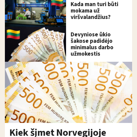
Kada man turi būti
mokama už
viršvalandžius?
Devyniose ūkio
šakose padidėjo
minimalus darbo
užmokestis
Kiek šįmet Norvegijoje