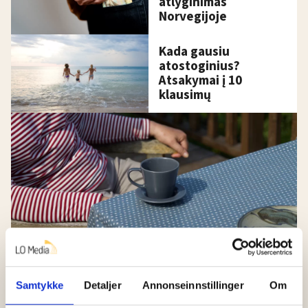
atlyginimas
Norvegijoje
Kada gausiu
atostoginius?
Atsakymai į 10
klausimų
Kokią pensiją gausiu
Samtykke
Detaljer
Annonseinnstillinger
Om
sulaukęs pensijos