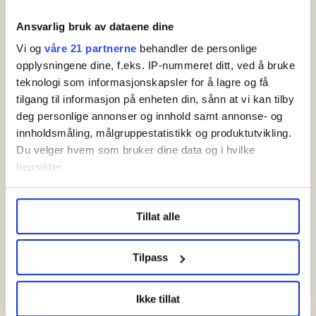
amžiaus? Ar gausiu
Ansvarlig bruk av dataene dine
uždirbtą Norvegijoje
Vi og
våre 21 partnerne
behandler de personlige
pensiją, išvykęs gyventi į
opplysningene dine, f.eks. IP-nummeret ditt, ved å bruke
kitą šalį?
teknologi som informasjonskapsler for å lagre og få
tilgang til informasjon på enheten din, sånn at vi kan tilby
deg personlige annonser og innhold samt annonse- og
Statybų aikštelėse
innholdsmåling, målgruppestatistikk og produktutvikling.
gali būti uždrausta
Du velger hvem som bruker dine data og i hvilke
personalo nuoma: štai
hensikter.
13 atsakymų
įdarbinimo agentūrų
Under
mer info
kan du lese om hvordan dine personlige
darbuotojams
Tillat alle
data behandles og hvordan du kan velge hvordan de skal
brukes. Du kan hele tiden endre eller trekke tilbake ditt
samtykke fra erklæringen om informasjonskapsler.
Naujo darbo
Tilpass
užmokesčio
LO Medias publikasjoner frifagbevegelse.no, hk-nytt.no
nustatymas – jei
Ikke tillat
og fontene.no bruker informasjonskapsler (cookies) for å
turite kolektyvinę