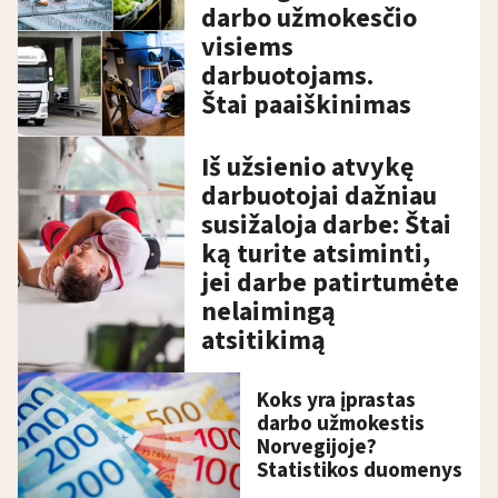
darbo užmokesčio
visiems
darbuotojams.
Štai paaiškinimas
Iš užsienio atvykę
darbuotojai dažniau
susižaloja darbe: Štai
ką turite atsiminti,
jei darbe patirtumėte
nelaimingą
atsitikimą
Koks yra įprastas
darbo užmokestis
Norvegijoje?
Statistikos duomenys