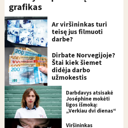
grafikas
Ar viršininkas turi
teisę jus filmuoti
darbe?
Dirbate Norvegijoje?
Štai kiek šiemet
didėja darbo
užmokestis
Darbdavys atsisakė
Joséphine mokėti
ligos išmoką:
„Verkiau dvi dienas“
Viršininkas