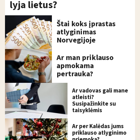
lyja lietus?
Štai koks įprastas
atlyginimas
Norvegijoje
Ar man priklauso
apmokama
pertrauka?
Ar vadovas gali mane
atleisti?
Susipažinkite su
taisyklėmis
Ar per Kalėdas jums
priklauso atlyginimo
priemoka?