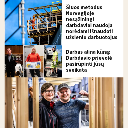
Šiuos metodus
Norvegijoje
nesąžiningi
darbdaviai naudoja
norėdami išnaudoti
užsienio darbuotojus
Darbas alina kūną:
Darbdavio prievolė
pasirūpinti jūsų
sveikata