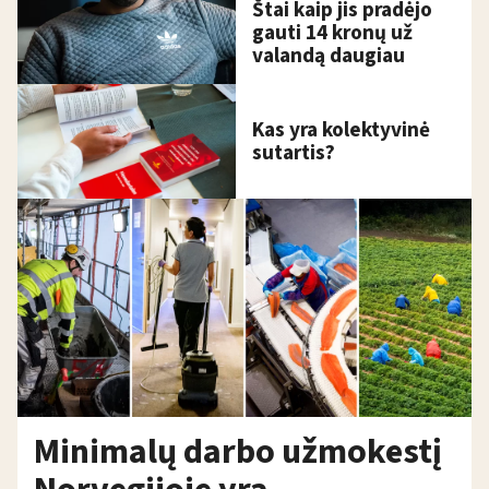
Štai kaip jis pradėjo
gauti 14 kronų už
valandą daugiau
Kas yra kolektyvinė
sutartis?
Minimalų darbo užmokestį