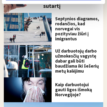
lære hvordan våre nettsider blir brukt slik at vi tilby
sutartį
relevant innhold, tilpassede annonser og utarbeide
statistikk.
Septynios diagramos,
Vi deler bare informasjon om hvordan du bruker
rodančios, kad
nettstedet med LO Medias egne samarbeidspartnere
norvegai vis
innenfor analyse og annonsering. Disse er angitt i
pozityviau žiūri į
oversikten lengre ned på denne siden.
imigrantus
Už darbuotojų darbo
užmokesčių vagystę
dabar gali būti
baudžiama iki šešerių
metų kalėjimu
Kaip darbuotojui
gauti ligos išmoką
Norvegijoje?