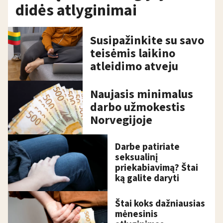
didės atlyginimai
Susipažinkite su savo
teisėmis laikino
atleidimo atveju
Naujasis minimalus
darbo užmokestis
Norvegijoje
Darbe patiriate
seksualinį
priekabiavimą? Štai
ką galite daryti
Štai koks dažniausias
mėnesinis