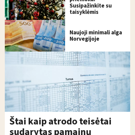
Susipažinkite su
taisyklėmis
Naujoji minimali alga
Norvegijoje
Štai kaip atrodo teisėtai
sudarytas pamainų