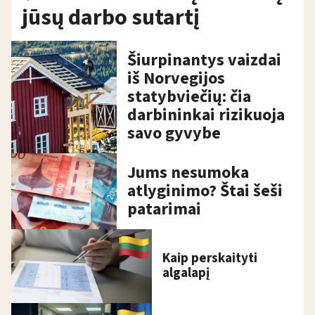
jūsų darbo sutartį
Šiurpinantys vaizdai
iš Norvegijos
statybviečių: čia
darbininkai rizikuoja
savo gyvybe
Jums nesumoka
atlyginimo? Štai šeši
patarimai
Kaip perskaityti
algalapį