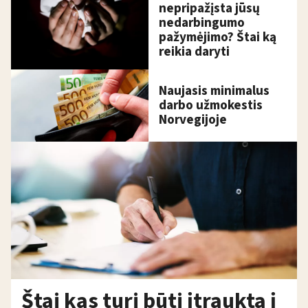
nepripažįsta jūsų
nedarbingumo
pažymėjimo? Štai ką
reikia daryti
Naujasis minimalus
darbo užmokestis
Norvegijoje
Štai kas turi būti įtraukta į