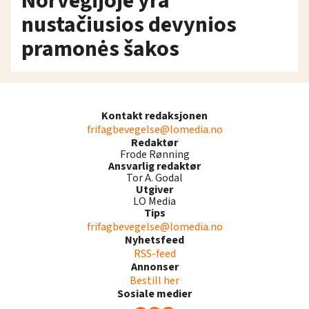
Norvegijoje yra
nustačiusios devynios
pramonės šakos
Kontakt redaksjonen
frifagbevegelse@lomedia.no
Redaktør
Frode Rønning
Ansvarlig redaktør
Tor A. Godal
Utgiver
LO Media
Tips
frifagbevegelse@lomedia.no
Nyhetsfeed
RSS-feed
Annonser
Bestill her
Sosiale medier