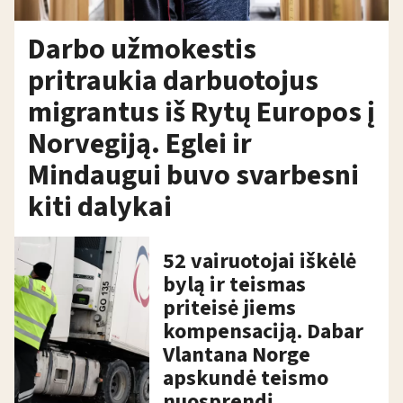
Darbo užmokestis
pritraukia darbuotojus
migrantus iš Rytų Europos į
Norvegiją. Eglei ir
Mindaugui buvo svarbesni
kiti dalykai
52 vairuotojai iškėlė
bylą ir teismas
priteisė jiems
kompensaciją. Dabar
Vlantana Norge
apskundė teismo
nuosprendį