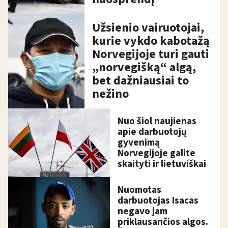
Užsienio vairuotojai,
kurie vykdo kabotažą
Norvegijoje turi gauti
„norvegišką“ algą,
bet dažniausiai to
nežino
Nuo šiol naujienas
apie darbuotojų
gyvenimą
Norvegijoje galite
skaityti ir lietuviškai
Nuomotas
darbuotojas Isacas
negavo jam
priklausančios algos.