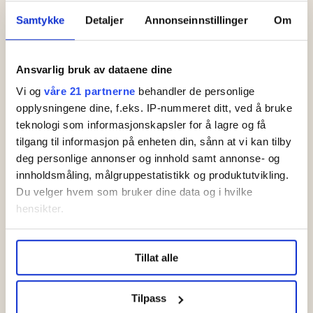
ordførere
Samtykke
Detaljer
Annonseinnstillinger
Om
NTL Ung
Slik vil John, Rikke og
Ansvarlig bruk av dataene dine
Snorre gjøre
Vi og
våre 21 partnerne
behandler de personlige
samfunnet bedre for
opplysningene dine, f.eks. IP-nummeret ditt, ved å bruke
de unge
teknologi som informasjonskapsler for å lagre og få
tilgang til informasjon på enheten din, sånn at vi kan tilby
NTL Ung-leder John
deg personlige annonser og innhold samt annonse- og
Magne Pedersen
Tangen vant over
innholdsmåling, målgruppestatistikk og produktutvikling.
eget traume og tok
Du velger hvem som bruker dine data og i hvilke
tilbake Sundvolden
hensikter.
hotell
Under
mer info
kan du lese om hvordan dine personlige
Tillat alle
data behandles og hvordan du kan velge hvordan de skal
brukes. Du kan hele tiden endre eller trekke tilbake ditt
samtykke fra erklæringen om informasjonskapsler.
Tilpass