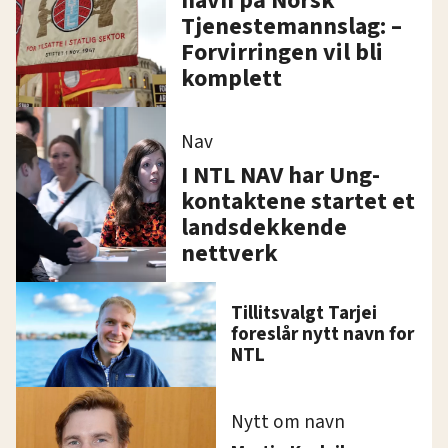
navn på Norsk
Tjenestemannslag: –
Forvirringen vil bli
komplett
Nav
I NTL NAV har Ung-
kontaktene startet et
landsdekkende
nettverk
Tillitsvalgt Tarjei
foreslår nytt navn for
NTL
Nytt om navn