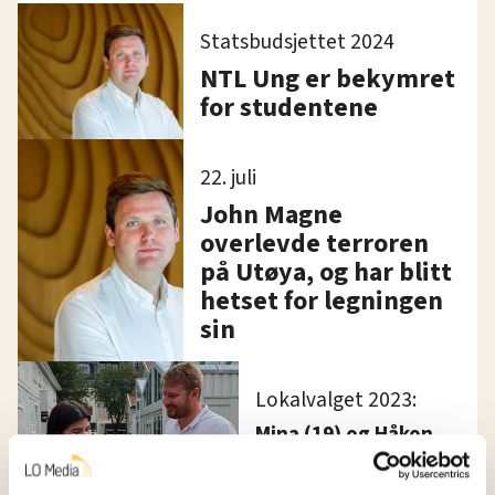
Statsbudsjettet 2024
NTL Ung er bekymret
for studentene
22. juli
John Magne
overlevde terroren
på Utøya, og har blitt
hetset for legningen
sin
Lokalvalget 2023:
Mina (19) og Håkon
(31) kjemper om å bli
en av landets yngste