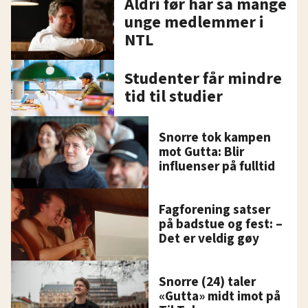
Aldri før har så mange
unge medlemmer i
NTL
Studenter får mindre
tid til studier
Snorre tok kampen
mot Gutta: Blir
influenser på fulltid
Fagforening satser
på badstue og fest: –
Det er veldig gøy
Snorre (24) taler
«Gutta» midt imot på