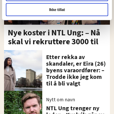
LO Medias publikasjoner frifagbevegelse.no, hk-nytt.no
Ikke tillat
og fontene.no bruker informasjonskapsler (cookies) for å
lære hvordan våre nettsider blir brukt slik at vi tilby
relevant innhold, tilpassede annonser og utarbeide
Nye koster i NTL Ung: – Nå
statistikk.
Vi deler bare informasjon om hvordan du bruker
skal vi rekruttere 3000 til
nettstedet med LO Medias egne samarbeidspartnere
innenfor analyse og annonsering. Disse er angitt i
oversikten lengre ned på denne siden.
Etter rekka av
skandaler, er Eira (26)
byens varaordfører: –
Trodde ikke jeg kom
til å bli valgt
Nytt om navn
NTL Ung trenger ny