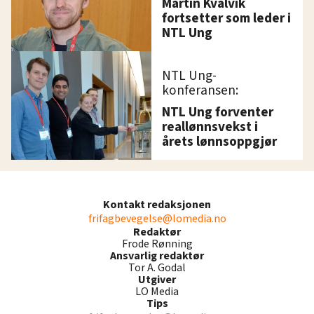
Martin Kvalvik
fortsetter som leder i
NTL Ung
NTL Ung-
konferansen:
NTL Ung forventer
reallønnsvekst i
årets lønnsoppgjør
Kontakt redaksjonen
frifagbevegelse@lomedia.no
Redaktør
Frode Rønning
Ansvarlig redaktør
Tor A. Godal
Utgiver
LO Media
Tips