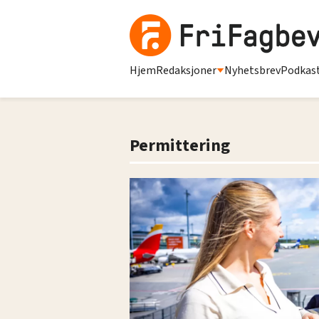
Hjem
Redaksjoner
Nyhetsbrev
Podkas
Permittering