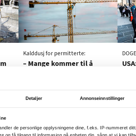
DOG
Kalddusj for permitterte:
om
USA:
– Mange kommer til å
neste
tus
miste jobben
Detaljer
Annonseinnstillinger
Byggebransjen
ine
Frykter permit
ndler de personlige opplysningene dine, f.eks. IP-nummeret ditt
re og få tilgang til informasjon på enheten din, sånn at vi kan ti