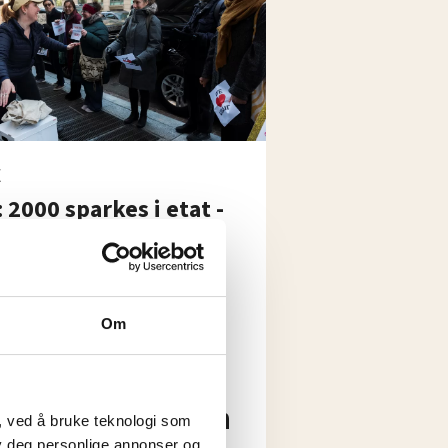
E
 2000 sparkes i etat -
envis permitteres
Om
teringer på grunn
, ved å bruke teknologi som
lby deg personlige annonser og