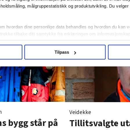
av somling
holdsmåling, målgruppestatistikk og produktutvikling. Du velge
om hvordan dine personlige data behandles og hvordan du kan v
 trekke tilbake ditt samtykke fra erklæringen om informasjonskap
agbevegelse.no, hk-nytt.no og fontene.no bruker informasjonskaps
Tilpass
ukt slik at vi tilby relevant innhold, tilpassede annonser og utarbe
m hvordan du bruker nettstedet med LO Medias egne samarbeidsp
 i oversikten lengre ned på denne siden.
n
Veidekke
s bygg står på
Tillitsvalgte u