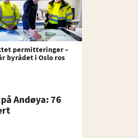
tet permitteringer –
år byrådet i Oslo ros
 på Andøya: 76
ert