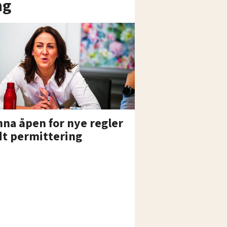
ng
na åpen for nye regler
dt permittering