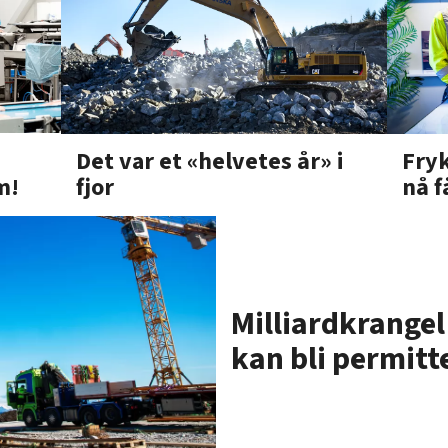
Fryk
Det var et «helvetes år» i
m!
nå f
fjor
Milliardkrangel
kan bli permitt