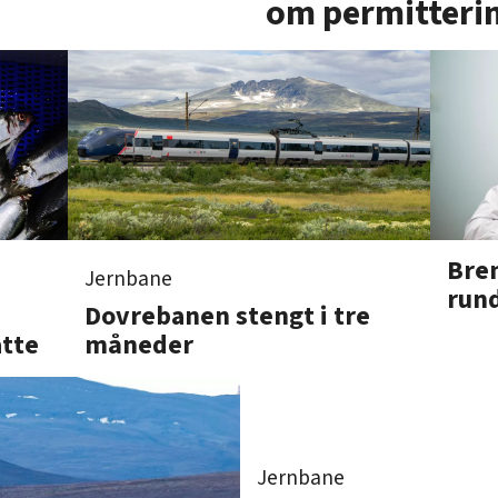
om permitteri
Bren
Jernbane
run
Dovrebanen stengt i tre
måneder
atte
Jernbane