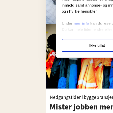
innhold samt annonse- og inn
og i hvilke hensikter.
Under
mer info
kan du lese 
Du kan hele tiden endre eller
LO Medias publikasjoner frif
Ikke tillat
hvordan våre nettsider blir br
Vi deler bare informasjon o
annonsering. Disse er angitt
Nedgangstider i byggebransje
Mister jobben men