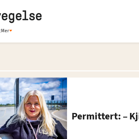
t
Mer
Permittert: – Kj