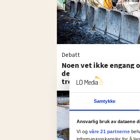
Debatt
Noen vet ikke engang 
de har jobb til folk de 
tre månedene
Samtykke
Ansvarlig bruk av dataene d
Vi og
våre 21 partnerne
beha
informasjonskapsler for å lag