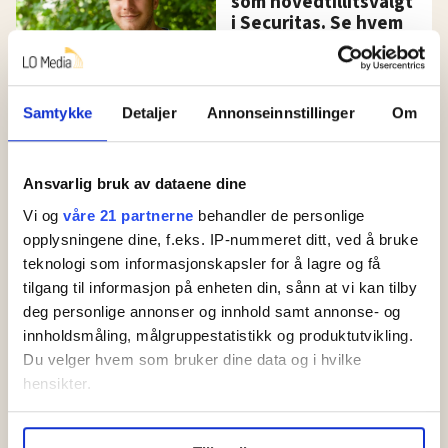
som hovedtillitsvalgt
i Securitas. Se hvem
som tar over
Samtykke
Detaljer
Annonseinnstillinger
Om
Ansvarlig bruk av dataene dine
Vi og
våre 21 partnerne
behandler de personlige
opplysningene dine, f.eks. IP-nummeret ditt, ved å bruke
teknologi som informasjonskapsler for å lagre og få
tilgang til informasjon på enheten din, sånn at vi kan tilby
Vekterstreiken er over:
deg personlige annonser og innhold samt annonse- og
Tyra (25) har skreket opp
innholdsmåling, målgruppestatistikk og produktutvikling.
Du velger hvem som bruker dine data og i hvilke
om rettighetene for
hensikter.
vekterlærlingene: – Nå
Under
mer info
kan du lese om hvordan dine personlige