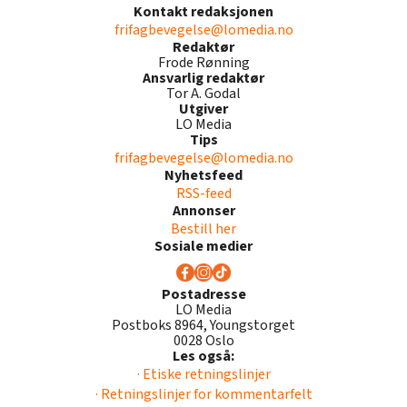
Kontakt redaksjonen
frifagbevegelse@lomedia.no
Redaktør
Frode Rønning
Ansvarlig redaktør
Tor A. Godal
Utgiver
LO Media
Tips
frifagbevegelse@lomedia.no
Nyhetsfeed
RSS-feed
Annonser
Bestill her
Sosiale medier
Postadresse
LO Media
Postboks 8964, Youngstorget
0028 Oslo
Les også:
· Etiske retningslinjer
· Retningslinjer for kommentarfelt