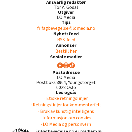
Ansvarlig redaktør
Tor A. Godal
Utgiver
LO Media
Tips
frifagbevegelse@lomedia.no
Nyhetsfeed
RSS-feed
Annonser
Bestill her
Sosiale medier
Postadresse
LO Media
Postboks 8964, Youngstorget
0028 Oslo
Les også:
· Etiske retningslinjer
· Retningslinjer for kommentarfelt
· Bruk av kunstig intelligens
· Informasjon om cookies
· LO Media og personvern
FriFagbevegelse.no er medlem av