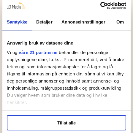
Pensjon i 2026: To
begrep du må merke
Samtykke
Detaljer
Annonseinnstillinger
Om
deg
Ansvarlig bruk av dataene dine
Vi og
våre 21 partnerne
behandler de personlige
opplysningene dine, f.eks. IP-nummeret ditt, ved å bruke
teknologi som informasjonskapsler for å lagre og få
tilgang til informasjon på enheten din, sånn at vi kan tilby
deg personlige annonser og innhold samt annonse- og
innholdsmåling, målgruppestatistikk og produktutvikling.
Du velger hvem som bruker dine data og i hvilke
Uklart hvem som får ekstra
hensikter.
pensjonstillegg fra Nav
Under
mer info
kan du lese om hvordan dine personlige
Tillat alle
data behandles og hvordan du kan velge hvordan de skal
brukes. Du kan hele tiden endre eller trekke tilbake ditt