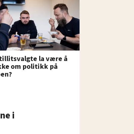
tillitsvalgte la være å
ke om politikk på
ben?
ne i