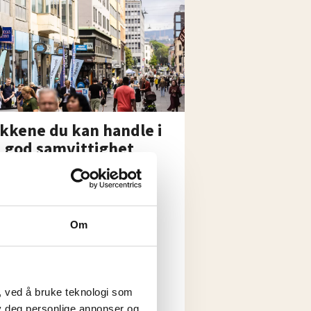
kkene du kan handle i
 god samvittighet
Om
ir ikke fulgt.
 si ifra?
, ved å bruke teknologi som
lby deg personlige annonser og