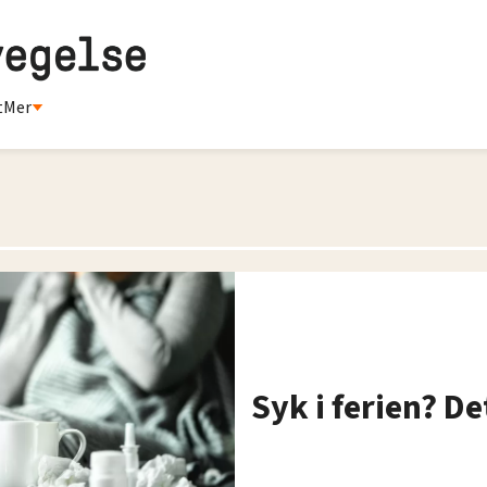
t
Mer
Syk i ferien? D