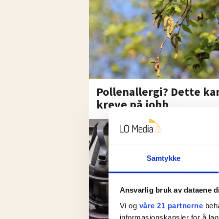
Pollenallergi? Dette ka
kreve på jobb
Samtykke
Ansvarlig bruk av dataene d
Vi og
våre 21 partnerne
beha
informasjonskapsler for å lag