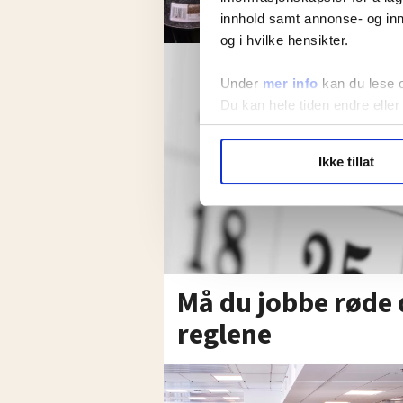
innhold samt annonse- og inn
og i hvilke hensikter.
Under
mer info
kan du lese 
Du kan hele tiden endre eller
LO Medias publikasjoner frif
Ikke tillat
hvordan våre nettsider blir br
Vi deler bare informasjon o
annonsering. Disse er angitt
Må du jobbe røde 
reglene