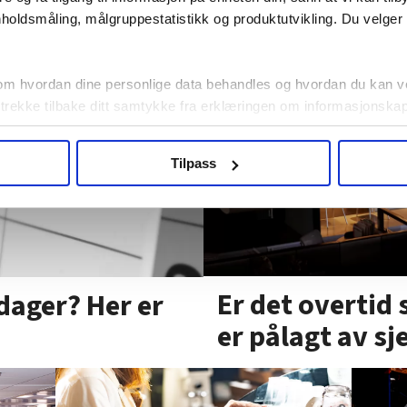
holdsmåling, målgruppestatistikk og produktutvikling. Du velge
om hvordan dine personlige data behandles og hvordan du kan v
 trekke tilbake ditt samtykke fra erklæringen om informasjonskap
agbevegelse.no, hk-nytt.no og fontene.no bruker informasjonskaps
Tilpass
ukt slik at vi tilby relevant innhold, tilpassede annonser og utarbe
m hvordan du bruker nettstedet med LO Medias egne samarbeidsp
 i oversikten lengre ned på denne siden.
Er det overtid 
dager? Her er
er pålagt av sj