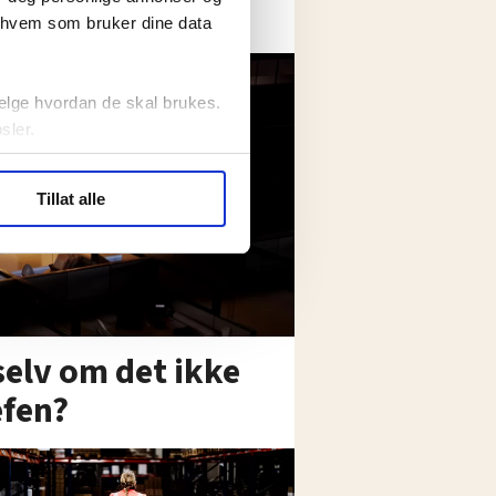
r hvem som bruker dine data
elge hvordan de skal brukes.
sler.
ler (cookies) for å lære
Tillat alle
ide statistikk.
artnere innenfor analyse og
selv om det ikke
efen?