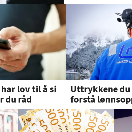
ar lov til å si
Uttrykkene du 
r du råd
forstå lønnsop