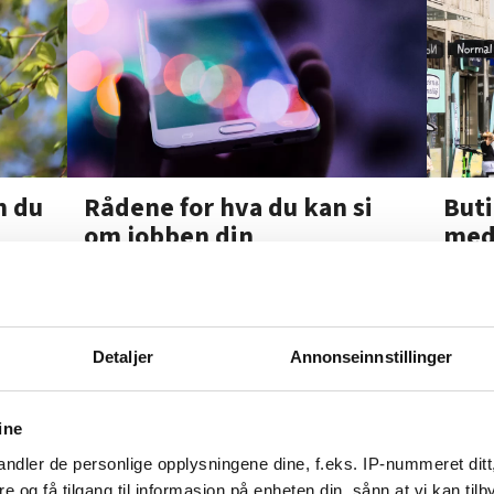
n du
Rådene for hva du kan si
Buti
om jobben din
med
Detaljer
Annonseinnstillinger
HMS-rutinene bl
Hvordan kan jeg
ine
ndler de personlige opplysningene dine, f.eks. IP-nummeret ditt
re og få tilgang til informasjon på enheten din, sånn at vi kan ti