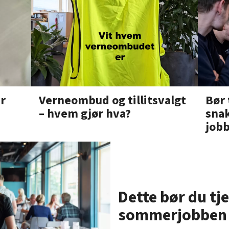
Verneombud og tillitsvalgt
Bør 
r
– hvem gjør hva?
snak
job
Dette bør du tje
sommerjobben