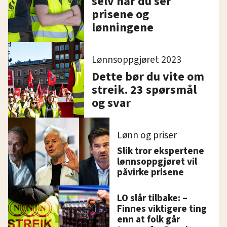
selv når du ser
prisene og
lønningene
Lønnsoppgjøret 2023
Dette bør du vite om
streik. 23 spørsmål
og svar
Lønn og priser
Slik tror ekspertene
lønnsoppgjøret vil
påvirke prisene
LO slår tilbake: –
Finnes viktigere ting
enn at folk går