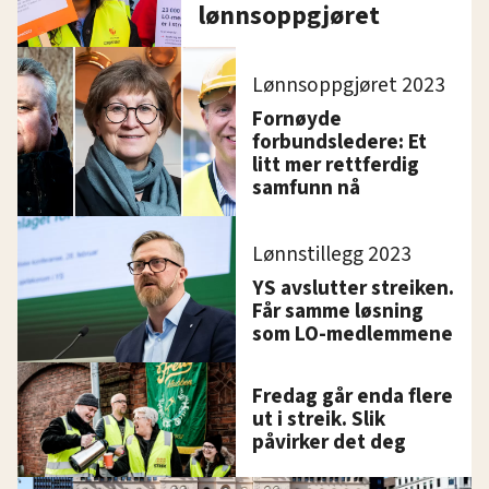
lønnsoppgjøret
Lønnsoppgjøret 2023
Fornøyde
forbundsledere: Et
litt mer rettferdig
samfunn nå
Lønnstillegg 2023
YS avslutter streiken.
Får samme løsning
som LO-medlemmene
Fredag går enda flere
ut i streik. Slik
påvirker det deg