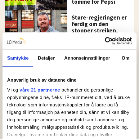
tomme for Pepsi
Støre-regjeringen er
ferdig om den
stopper streiken,
tror tillitsvalgt
Samtykke
Detaljer
Annonseinnstillinger
Om
Ansvarlig bruk av dataene dine
Vi og
våre 21 partnerne
behandler de personlige
opplysningene dine, f.eks. IP-nummeret ditt, ved å bruke
teknologi som informasjonskapsler for å lagre og få
tilgang til informasjon på enheten din, sånn at vi kan tilby
Lønnsoppgjøret 2023
deg personlige annonser og innhold samt annonse- og
Derfor vil NHO-sjefen ha
innholdsmåling, målgruppestatistikk og produktutvikling.
Du velger hvem som bruker dine data og i hvilke