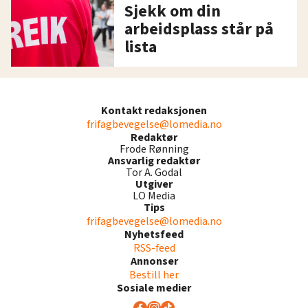
Sjekk om din
arbeidsplass står på
lista
Kontakt redaksjonen
frifagbevegelse@lomedia.no
Redaktør
Frode Rønning
Ansvarlig redaktør
Tor A. Godal
Utgiver
LO Media
Tips
frifagbevegelse@lomedia.no
Nyhetsfeed
RSS-feed
Annonser
Bestill her
Sosiale medier