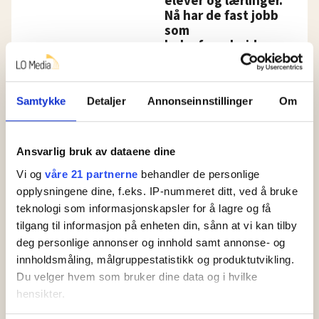
elever og lærlinger.
Nå har de fast jobb
som
helsefagarbeidere
Samtykke
Detaljer
Annonseinnstillinger
Om
Ansvarlig bruk av dataene dine
Vi og
våre 21 partnerne
behandler de personlige
opplysningene dine, f.eks. IP-nummeret ditt, ved å bruke
teknologi som informasjonskapsler for å lagre og få
Tillitsvalgte måtte
tilgang til informasjon på enheten din, sånn at vi kan tilby
deg personlige annonser og innhold samt annonse- og
samarbeide tettere med
innholdsmåling, målgruppestatistikk og produktutvikling.
ledelsen – sykefraværet
Du velger hvem som bruker dine data og i hvilke
hensikter.
gikk ned og