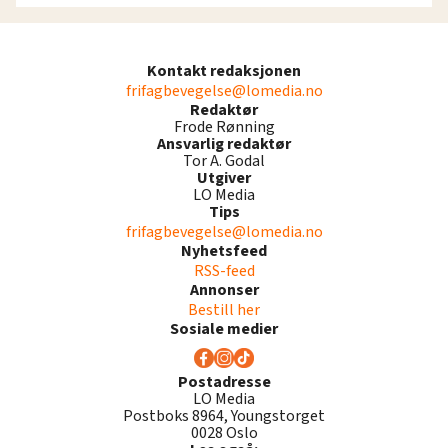
Kontakt redaksjonen
frifagbevegelse@lomedia.no
Redaktør
Frode Rønning
Ansvarlig redaktør
Tor A. Godal
Utgiver
LO Media
Tips
frifagbevegelse@lomedia.no
Nyhetsfeed
RSS-feed
Annonser
Bestill her
Sosiale medier
Postadresse
LO Media
Postboks 8964, Youngstorget
0028 Oslo