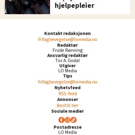
hjelpepleier
Kontakt redaksjonen
frifagbevegelse@lomedia.no
Redaktør
Frode Rønning
Ansvarlig redaktør
Tor A. Godal
Utgiver
LO Media
Tips
frifagbevegelse@lomedia.no
Nyhetsfeed
RSS-feed
Annonser
Bestill her
Sosiale medier
Postadresse
LO Media