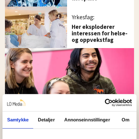
Yrkesfag:
Her eksploderer
interessen for helse-
og oppvekstfag
Arbeidsliv i skolen:
Samtykke
Detaljer
Annonseinnstillinger
Om
Disse elevene vil lære mer