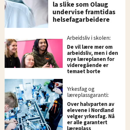
la slike som Olaug
undervise framtidas
helsefagarbeidere
Arbeidsliv i skolen:
De vil lære mer om
arbeidsliv, men i den
nye læreplanen for
videregående er
temaet borte
Yrkesfag og
læreplassgaranti:
Over halvparten av
elevene i Nordland
velger yrkesfag. Nå
er alle garantert
læreplass