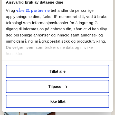
om arbeidslivet, men i den
Ansvarlig bruk av dataene dine
nye læreplanen er faget
Vi og
våre 21 partnerne
behandler de personlige
opplysningene dine, f.eks. IP-nummeret ditt, ved å bruke
borte
teknologi som informasjonskapsler for å lagre og få
tilgang til informasjon på enheten din, sånn at vi kan tilby
deg personlige annonser og innhold samt annonse- og
Fagskole, fagarbeider:
innholdsmåling, målgruppestatistikk og produktutvikling.
Barne- og
Du velger hvem som bruker dine data og i hvilke
ungdomsarbeider
hensikter.
Hilde tok fagskole. Nå
er det fagarbeideren
Under
mer info
kan du lese om hvordan dine personlige
Tillat alle
data behandles og hvordan du kan velge hvordan de skal
som kan mest om sitt
brukes. Du kan hele tiden endre eller trekke tilbake ditt
område i barnehagen
samtykke fra erklæringen om informasjonskapsler.
Tilpass
IKT-faget får nytt
LO Medias publikasjoner frifagbevegelse.no, hk-nytt.no
yrkesfagsløft
Ikke tillat
og fontene.no bruker informasjonskapsler (cookies) for å
lære hvordan våre nettsider blir brukt slik at vi tilby