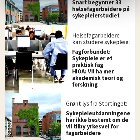
relevant innhold, tilpassede annonser og utarbeide
Snart begynner 33
helsefagarbeidere på
statistikk.
sykepleierstudiet
Vi deler bare informasjon om hvordan du bruker
nettstedet med LO Medias egne samarbeidspartnere
innenfor analyse og annonsering. Disse er angitt i
Helsefagarbeidere
oversikten lengre ned på denne siden.
kan studere sykepleie:
Fagforbundet:
Sykepleie er et
praktisk fag
HiOA: Vil ha mer
akademisk teori og
forskning
Grønt lys fra Stortinget:
Sykepleieutdanningene
har ikke bestemt om de
vil tilby yrkesvei for
fagarbeidere