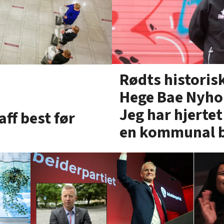
Rødts historis
Hege Bae Nyhol
Jeg har hjertet
ff best før
en kommunal 