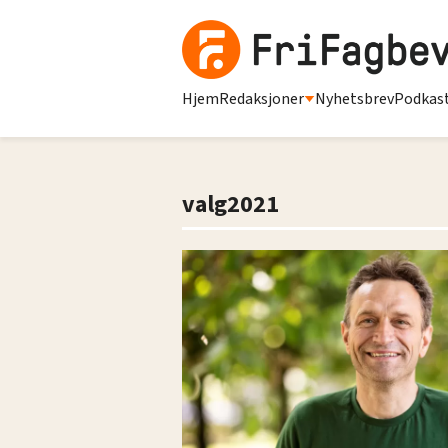
Hjem
Redaksjoner
Nyhetsbrev
Podkas
valg2021