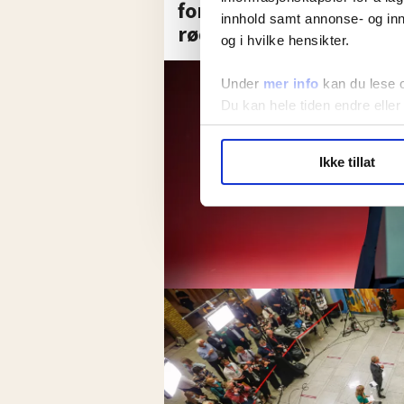
forventer han av de
innhold samt annonse- og inn
rødgrønne
og i hvilke hensikter.
Under
mer info
kan du lese 
Du kan hele tiden endre eller
LO Medias publikasjoner frif
Ikke tillat
hvordan våre nettsider blir br
Vi deler bare informasjon o
annonsering. Disse er angitt