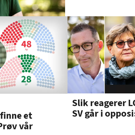
Slik reagerer 
SV går i oppos
finne et
 Prøv vår