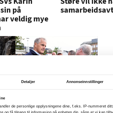
Støre vil ikke 
 SVs Karin
samarbeidsavt
sin på
har veldig mye
n
Detaljer
Annonseinnstillinger
Stort
Stortingsvalget 2021
Mona
Fire av ti LO-medlemmer
der
ine
man
stemte på Arbeiderpartiet
ste
ndler de personlige opplysningene dine, f.eks. IP-nummeret ditt
tte
re og få tilgang til informasjon på enheten din, sånn at vi kan ti