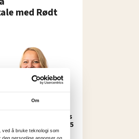
ha
ale med Rødt
Om
ingsvalget 2021
 fra SV «stjal» Høyres
dat i Nordland med 25
mmers margin
, ved å bruke teknologi som
lby deg personlige annonser og