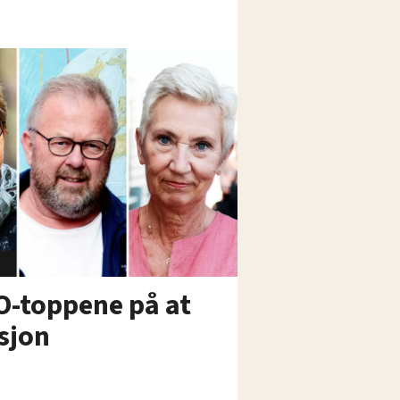
LO-toppene på at
isjon