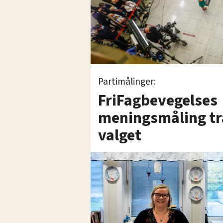
Partimålinger:
FriFagbevegelses
meningsmåling tra
valget