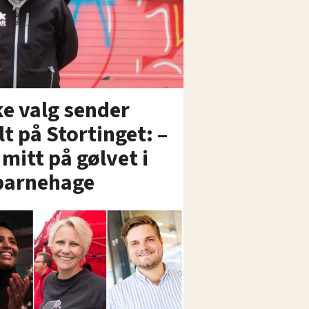
ke valg sender
t på Stortinget: –
 mitt på gølvet i
barnehage