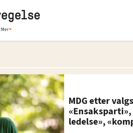
t
Mer
MDG etter valgs
«Ensaksparti», 
ledelse», «kom