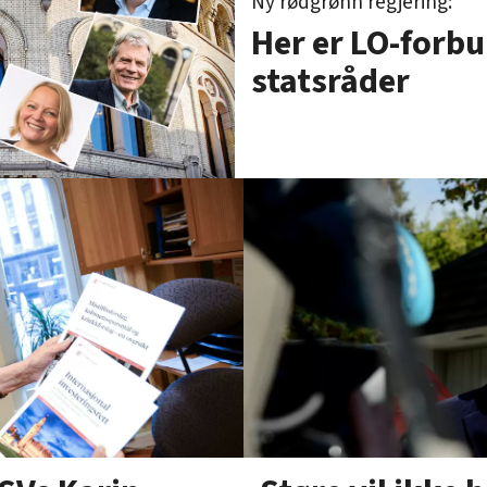
Ny rødgrønn regjering:
Her er LO-forb
statsråder