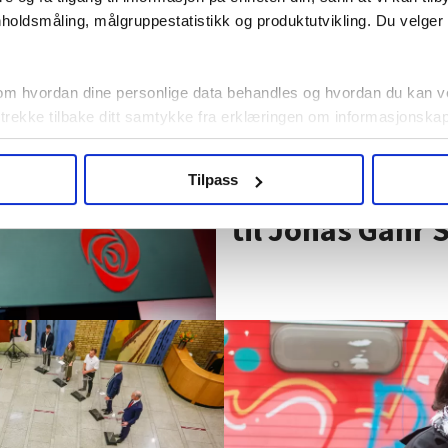
holdsmåling, målgruppestatistikk og produktutvikling. Du velge
om hvordan dine personlige data behandles og hvordan du kan v
 trekke tilbake ditt samtykke fra erklæringen om informasjonskap
Stortingsvalget:
agbevegelse.no, hk-nytt.no og fontene.no bruker informasjonskaps
Tilpass
Her er Fagforb
ukt slik at vi tilby relevant innhold, tilpassede annonser og utarbe
m hvordan du bruker nettstedet med LO Medias egne samarbeidsp
til Jonas Gahr 
 i oversikten lengre ned på denne siden.