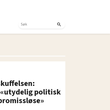
kuffelsen:
«utydelig politisk
promissløse»