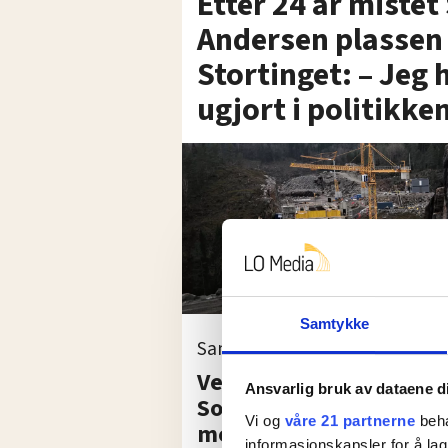
Etter 24 år mistet
Andersen plassen 
Stortinget: – Jeg 
ugjort i politikke
Samtykke
Samferdsel:
Vegvesenet har lidd un
Ansvarlig bruk av dataene d
Solberg-regjeringen,
Vi og
våre 21 partnerne
beha
mener FLT-lederen. De
informasjonskapsler for å lag