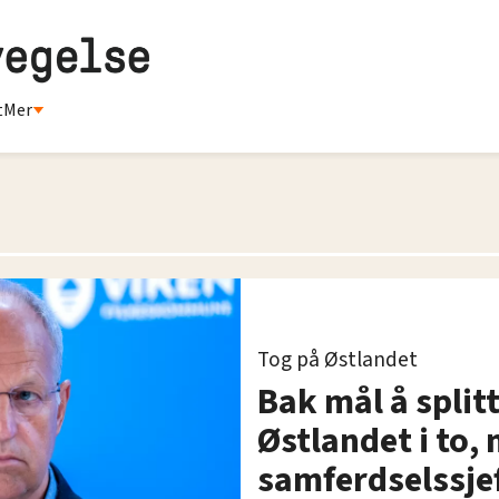
t
Mer
Tog på Østlandet
Bak mål å split
Østlandet i to,
samferdselssjef