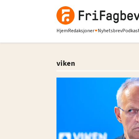
Hjem
Redaksjoner
Nyhetsbrev
Podkas
viken