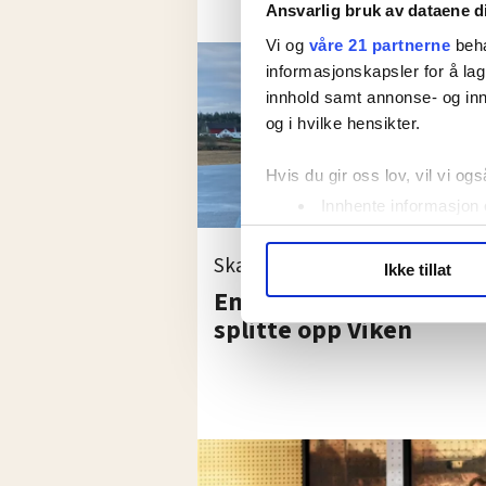
Ansvarlig bruk av dataene d
Vi og
våre 21 partnerne
beha
informasjonskapsler for å lag
innhold samt annonse- og inn
og i hvilke hensikter.
Hvis du gir oss lov, vil vi ogs
Innhente informasjon 
Identifisere enheten d
Skal Viken bestå eller oppløse
Under
mer info
kan du lese 
Ikke tillat
Du kan hele tiden endre eller
En samlet fagbevegelse
splitte opp Viken
LO Medias publikasjoner frif
hvordan våre nettsider blir br
Vi deler bare informasjon o
annonsering. Disse er angitt