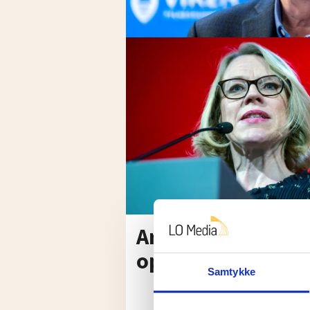
Arbeiderpartiet gå
opp Viken
Samtykke