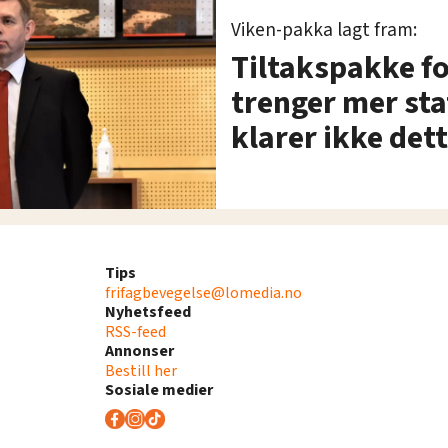
Viken-pakka lagt fram:
Tiltakspakke fo
trenger mer stat
klarer ikke det
Tips
frifagbevegelse@lomedia.no
Nyhetsfeed
RSS-feed
Annonser
Bestill her
Sosiale medier