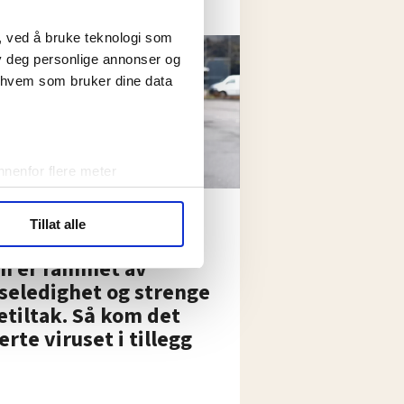
k underskudd
, ved å bruke teknologi som
lby deg personlige annonser og
r hvem som bruker dine data
nenfor flere meter
vtrykk)
 rammes ekstra hardt av
elge hvordan de skal brukes.
Tillat alle
na:
sler.
en er rammet av
ler (cookies) for å lære
seledighet og strenge
ide statistikk.
etiltak. Så kom det
artnere innenfor analyse og
rte viruset i tillegg