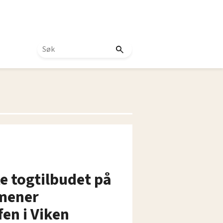
te togtilbudet på
 mener
en i Viken