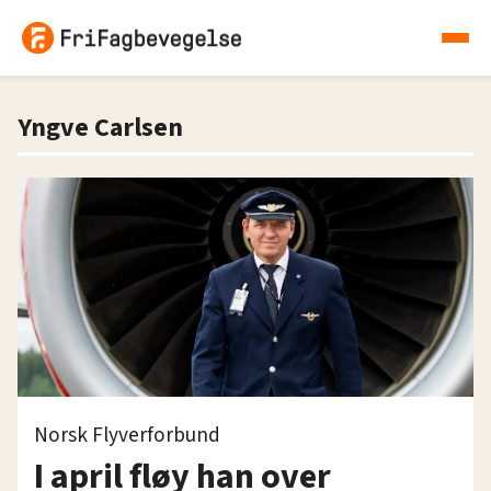
Yngve Carlsen
Norsk Flyverforbund
I april fløy han over