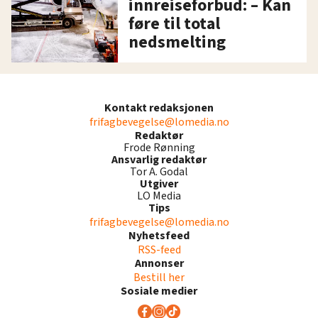
innreiseforbud: – Kan
føre til total
nedsmelting
Kontakt redaksjonen
frifagbevegelse@lomedia.no
Redaktør
Frode Rønning
Ansvarlig redaktør
Tor A. Godal
Utgiver
LO Media
Tips
frifagbevegelse@lomedia.no
Nyhetsfeed
RSS-feed
Annonser
Bestill her
Sosiale medier