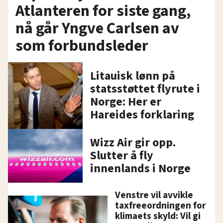
Atlanteren for siste gang,
nå går Yngve Carlsen av
som forbundsleder
Litauisk lønn på
statsstøttet flyrute i
Norge: Her er
Hareides forklaring
Wizz Air gir opp.
Slutter å fly
innenlands i Norge
Venstre vil avvikle
taxfreeordningen for
klimaets skyld: Vil gi