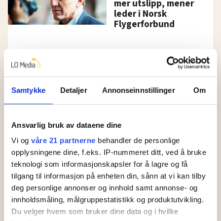
mer utslipp, mener
leder i Norsk
Flygerforbund
Wizz Air etablerer seg i
Norge:
«Øst-Europas
Ryanair» skal fly
Samtykke
Detaljer
Annonseinnstillinger
Om
innad i Norge for 199
kroner: – Vi er et
selskap uten
Ansvarlig bruk av dataene dine
fagforeninger
Vi og
våre 21 partnerne
behandler de personlige
opplysningene dine, f.eks. IP-nummeret ditt, ved å bruke
Korona:
teknologi som informasjonskapsler for å lagre og få
NHO og LO sammen
tilgang til informasjon på enheten din, sånn at vi kan tilby
om luftfart-krav:
deg personlige annonser og innhold samt annonse- og
Trenger 6 til 8
innholdsmåling, målgruppestatistikk og produktutvikling.
milliarder kroner
Du velger hvem som bruker dine data og i hvilke