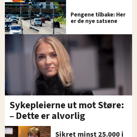
Pengene tilbake: Her
er de nye satsene
Sykepleierne ut mot Støre:
– Dette er alvorlig
Sikret minst 25.000 i