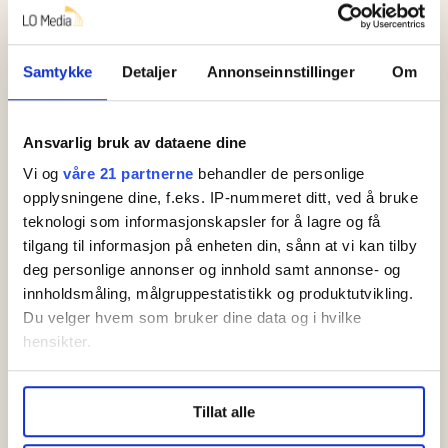
Samtykke
Detaljer
Annonseinnstillinger
Om
Sykelønn
Jørn Eggum går hardt
ut mot YS om sykelønn
Ansvarlig bruk av dataene dine
Vi og
våre 21 partnerne
behandler de personlige
opplysningene dine, f.eks. IP-nummeret ditt, ved å bruke
Lønnsoppgjøret
teknologi som informasjonskapsler for å lagre og få
Staten: Vi har lagt oss
tilgang til informasjon på enheten din, sånn at vi kan tilby
deg personlige annonser og innhold samt annonse- og
tett opp til avtalene
innholdsmåling, målgruppestatistikk og produktutvikling.
til Akademikerne og
Du velger hvem som bruker dine data og i hvilke
Unio
hensikter.
Kommentar
Hvis du gir oss lov, vil vi også gjerne:
Tillat alle
Innhente informasjon om den geografiske
Sykelønna er truet.
beliggenheten din, som kan være nøyaktig innenfor