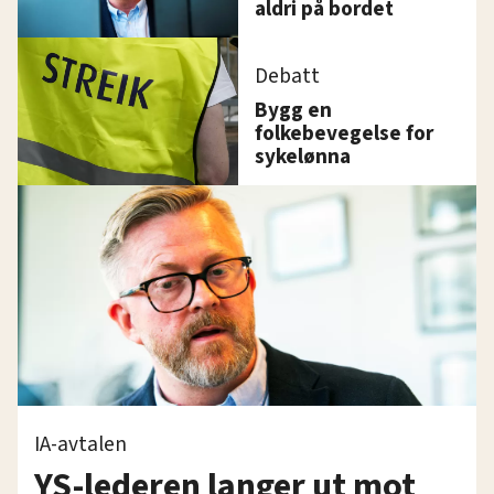
aldri på bordet
Debatt
Bygg en
folkebevegelse for
sykelønna
IA-avtalen
YS-lederen langer ut mot