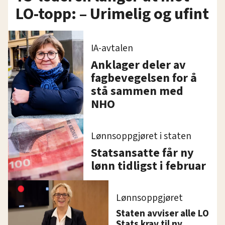
LO-topp: – Urimelig og ufint
IA-avtalen
Anklager deler av
fagbevegelsen for å
stå sammen med
NHO
Lønnsoppgjøret i staten
Statsansatte får ny
lønn tidligst i februar
Lønnsoppgjøret
Staten avviser alle LO
Stats krav til ny