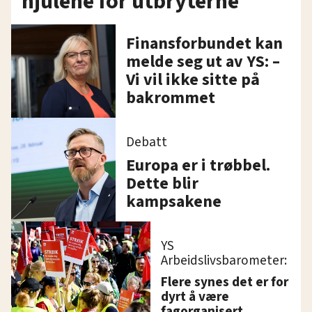
hjulene for utbryterne
Finansforbundet kan
melde seg ut av YS: –
Vi vil ikke sitte på
bakrommet
Debatt
Europa er i trøbbel.
Dette blir
kampsakene
YS
Arbeidslivsbarometer:
Flere synes det er for
dyrt å være
fagorganisert